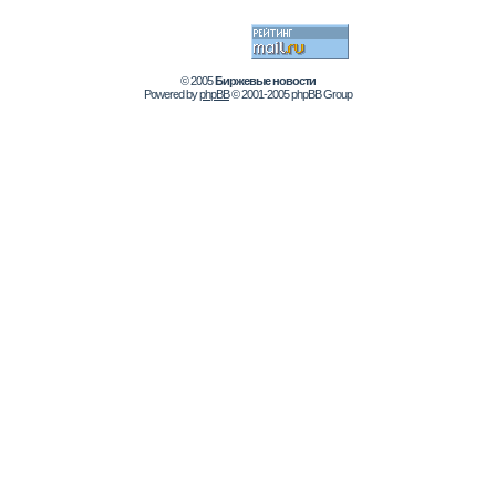
© 2005
Биржевые новости
Powered by
phpBB
© 2001-2005 phpBB Group