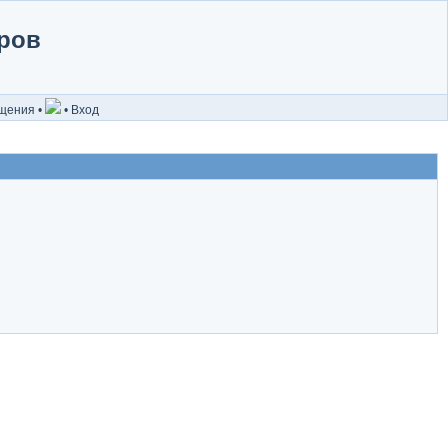
ров
бщения
•
•
Вход