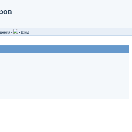
ров
бщения
•
•
Вход