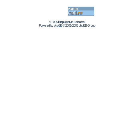
© 2005
Биржевые новости
Powered by
phpBB
© 2001-2005 phpBB Group