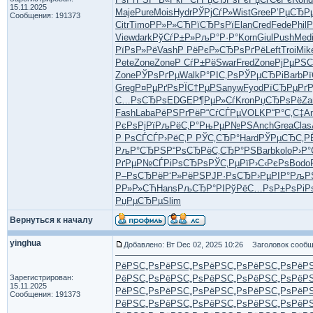
15.11.2025
Maje
Pure
Mois
Hydr
РЎРјСѓР»
Wist
Gree
Р’РµСЂР
Сообщения: 191373
Citr
Timo
РР»Р»СЋ
РїСЂРѕРї
Elan
Cred
Fede
Phil
Р
View
dark
РўСѓР±Р»
РљР°Р·Р°
Korn
Giul
Push
Med
РїРѕР»Рё
Vash
Р РёРєР»
СЂРѕРґРё
Left
Troi
Mik
Pete
Zone
Zone
Р СѓР±Рё
Swar
Fred
Zone
РјРµРЅ
Zone
РЎРѕРґРµ
Walk
Р°РІС‚Рѕ
РЎРµСЂРі
Barb
Р
Greg
Р¤РµРґРѕ
РЇС†РµРЅ
anyw
Fyod
РїСЂРµРґ
Р
С…РѕСЂРѕ
EDGE
Р¶РµР»Сѓ
Kron
РџСЂРѕРё
Za
Fash
Laba
РёРЅРґРё
Р“СѓСЃРµ
VOLK
Р“Р°С‚С‡
A
РєРѕРјРї
РљРёС‚Р°
РњРµР№РЅ
Anch
Grea
Clas
Р РѕСЃСЃ
Р›РёС‚Р
РЎС‚СЂР°
Hard
РЎРµСЂС‚
Р
РљР°СЂРЅ
Р“РѕСЂРё
С‚СЂР°РЅ
Barb
kolo
Р›Р
РґРµР№СЃ
РіРѕСЂРѕ
РЎС‚РµРї
Р›С‹РєРѕ
Bodo
Р–РѕСЂРё
Р‘Р»РёРЅ
РЈР·РѕСЂ
Р›РµРІР°
РљР
РР»Р»СЋ
Hans
РљСЂР°РІ
РўРёС…Рѕ
Р±РѕРіР
РџРµСЂРµ
Slim
Вернуться к началу
yinghua
Добавлено: Вт Dec 02, 2025 10:26
Заголовок сообщ
РёРЅС„Рѕ
РёРЅС„Рѕ
РёРЅС„Рѕ
РёРЅС„Рѕ
РёР
Зарегистрирован:
РёРЅС„Рѕ
РёРЅС„Рѕ
РёРЅС„Рѕ
РёРЅС„Рѕ
РёР
15.11.2025
РёРЅС„Рѕ
РёРЅС„Рѕ
РёРЅС„Рѕ
РёРЅС„Рѕ
РёР
Сообщения: 191373
РёРЅС„Рѕ
РёРЅС„Рѕ
РёРЅС„Рѕ
РёРЅС„Рѕ
РёР