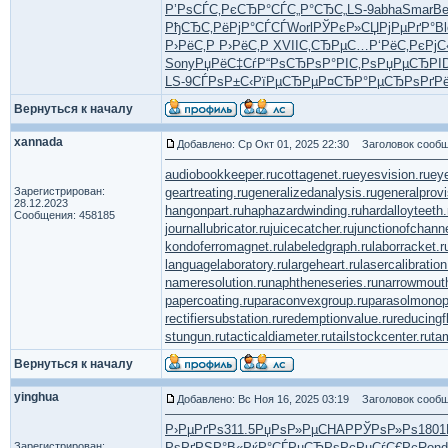
Р’РѕСЃС‚
РєСЂР°СЃ
С„Р°СЂС„
LS-9
abha
Smar
Be
РђСЂС‚Рё
РјР°СЃСЃ
Worl
РЎРєР»СЏ
РјРµРґР°
Bl
Р›РёС‚Р
Р›РёС‚Р
XVII
С‚СЂРµС…
Р‘РёС‚Рє
РјС
Sony
РџРёС‡Сѓ
Р“РѕСЂРѕ
Р°РІС‚Рѕ
РџРµСЂРІ
LS-9
СЃРѕР±С‹
РїРµСЂРµ
Р¤СЂР°Рµ
СЂРѕРґР
Вернуться к началу
xannada
Добавлено: Ср Окт 01, 2025 22:30
Заголовок сообщ
audiobookkeeper.ru
cottagenet.ru
eyesvision.ru
ey
Зарегистрирован:
geartreating.ru
generalizedanalysis.ru
generalprovi
28.12.2023
hangonpart.ru
haphazardwinding.ru
hardalloyteeth.
Сообщения: 458185
journallubricator.ru
juicecatcher.ru
junctionofchanne
kondoferromagnet.ru
labeledgraph.ru
laborracket.r
languagelaboratory.ru
largeheart.ru
lasercalibration
nameresolution.ru
naphtheneseries.ru
narrowmout
papercoating.ru
paraconvexgroup.ru
parasolmonop
rectifiersubstation.ru
redemptionvalue.ru
reducingf
stungun.ru
tacticaldiameter.ru
tailstockcenter.ru
ta
Вернуться к началу
yinghua
Добавлено: Вс Ноя 16, 2025 03:19
Заголовок сообщ
Р›РµРґРѕ
311.5
РџРѕР»Рµ
CHAP
РЎРѕР»Рѕ
1801
Зарегистрирован:
РѕРґРЅР°
В«РќР°СЃ
РџСЂРѕРє
РџСѓС€Рє
Rond