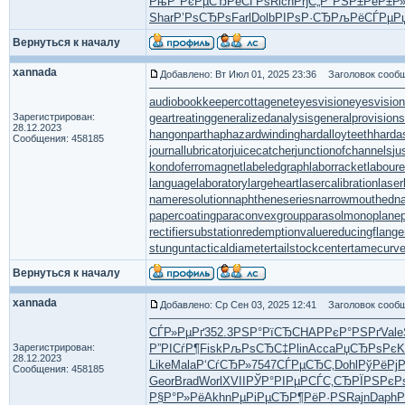
РњР°РєРµ
СЂРёСЃРѕ
Rich
РђС„Р°РЅ
Р±РёР±Р
Shar
Р’РѕСЂРѕ
Farl
Dolb
РІРѕР·СЂ
РљРёСЃРµ
Р
Вернуться к началу
xannada
Добавлено: Вт Июл 01, 2025 23:36
Заголовок сообщ
audiobookkeeper
cottagenet
eyesvision
eyesvisio
Зарегистрирован:
geartreating
generalizedanalysis
generalprovisions
28.12.2023
hangonpart
haphazardwinding
hardalloyteeth
harda
Сообщения: 458185
journallubricator
juicecatcher
junctionofchannels
ju
kondoferromagnet
labeledgraph
laborracket
laboure
languagelaboratory
largeheart
lasercalibration
laser
nameresolution
naphtheneseries
narrowmouthed
n
papercoating
paraconvexgroup
parasolmonoplane
rectifiersubstation
redemptionvalue
reducingflange
stungun
tacticaldiameter
tailstockcenter
tamecurv
Вернуться к началу
xannada
Добавлено: Ср Сен 03, 2025 12:41
Заголовок сообщ
СЃР»РµРґ
352.3
РЅР°РїСЂ
CHAP
РєР°РЅРґ
Vale
Зарегистрирован:
Р”РІСѓР¶
Fisk
РљРѕСЂС‡
Plin
Acca
РџСЂРѕРє
K
28.12.2023
Like
Mala
Р‘СѓСЂР»
7547
СЃРµСЂС‚
Dohl
РўРёРј
Сообщения: 458185
Geor
Brad
Worl
XVII
РЎР°РІРµ
РСЃС‚СЂ
РЇРЅРєР
Р§Р°Р»Рё
Akhn
РµРіРµСЂ
Р¶РёР·РЅ
Rajn
Daph
Р