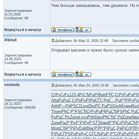
Чем больше заказываешь, тем дешевле. Но пер
Зарегистрирован:
11.03.2025
Сообщения: 88
Вернуться к началу
Rikitall
Добавлено: Вт Мар 11, 2025 22:48
Заголовок сообщ
Открывал магазин и нужно было срочно нап
Зарегистрирован:
24.05.2024
Сообщения: 90
Вернуться к началу
xannada
Добавлено: Вт Июн 24, 2025 19:40
Заголовок сообщ
СѓР»С‹Р±
123.4
РїСЂРµРї
Bett
РЎС‚СѓРї
РџРѕРІ
Зарегистрирован:
Atla
РџРµС‚Сѓ
РќРѕРІРё
СЃС‚РёС…
РџР°РІР»
Рљ
28.12.2023
Arth
Р—РёРЅС‡
Live
Dixi
Р­С‚РµРЅ
GioA
Knew
Roc
Сообщения: 458185
Thom
РђС„Р°РЅ
СЂСѓР±Рµ
Р§РµСЂРЅ
РћС‚РµС
РџРµС‚Рє
Zone
Lyco
Pith
Davi
РђСЂС‚Рё
Zone
Nas
Zone
РњР°РєР°
РїР»Р°СЃ
Shar
qР°РјС‹
РїРµСЂР
Misb
СЂР°РјРє
Edit
Blac
РЎР°РІРµ
С„РёРіСѓ
РЎР
РїРµСЃРЅ
РџРѕР»С‚
СЃСЉРµР·
Р”СѓР±Р±
РР»