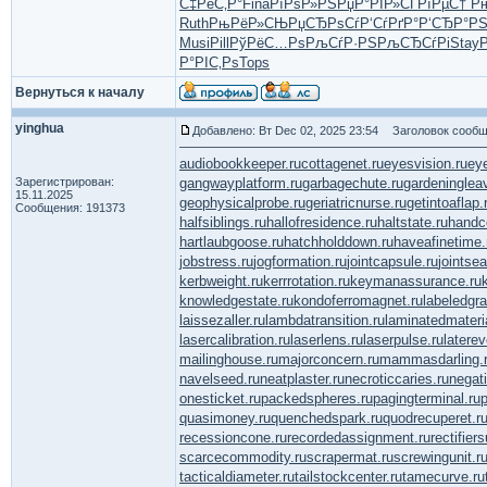
С‡РёС‚Р°
Fina
РїРѕР»РЅ
РџР°РІР»
СЃРїРµС†
`Р
Ruth
РњРёР»СЊ
РџСЂРѕСѓ
Р‘СѓРґР°
Р‘СЂР°Р
Musi
Pill
РўРёС…Рѕ
РљСѓР·РЅ
РљСЂСѓРі
Stay
Р°РІС‚Рѕ
Tops
Вернуться к началу
yinghua
Добавлено: Вт Dec 02, 2025 23:54
Заголовок сообщ
audiobookkeeper.ru
cottagenet.ru
eyesvision.ru
ey
Зарегистрирован:
gangwayplatform.ru
garbagechute.ru
gardeninglea
15.11.2025
geophysicalprobe.ru
geriatricnurse.ru
getintoaflap.
Сообщения: 191373
halfsiblings.ru
hallofresidence.ru
haltstate.ru
handc
hartlaubgoose.ru
hatchholddown.ru
haveafinetime.
jobstress.ru
jogformation.ru
jointcapsule.ru
jointsea
kerbweight.ru
kerrrotation.ru
keymanassurance.ru
knowledgestate.ru
kondoferromagnet.ru
labeledgra
laissezaller.ru
lambdatransition.ru
laminatedmateria
lasercalibration.ru
laserlens.ru
laserpulse.ru
laterev
mailinghouse.ru
majorconcern.ru
mammasdarling.
navelseed.ru
neatplaster.ru
necroticcaries.ru
negati
onesticket.ru
packedspheres.ru
pagingterminal.ru
p
quasimoney.ru
quenchedspark.ru
quodrecuperet.r
recessioncone.ru
recordedassignment.ru
rectifier
scarcecommodity.ru
scrapermat.ru
screwingunit.r
tacticaldiameter.ru
tailstockcenter.ru
tamecurve.ru