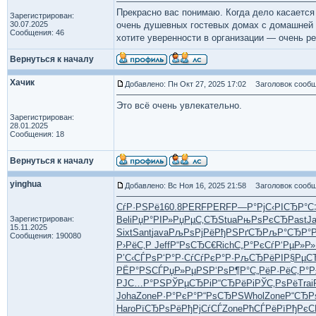
Прекрасно вас понимаю. Когда дело касается
Зарегистрирован:
30.07.2025
очень душевных гостевых домах с домашней к
Сообщения: 46
хотите уверенности в организации — очень 
Вернуться к началу
Хачик
Добавлено: Пн Окт 27, 2025 17:02
Заголовок сообщ
Это всё очень увлекательно.
Зарегистрирован:
28.01.2025
Сообщения: 18
Вернуться к началу
yinghua
Добавлено: Вс Ноя 16, 2025 21:58
Заголовок сообщ
СѓР·РЅРё
160.8
PERF
PERF
Р—Р°РјС‹
РІСЂР°С
Зарегистрирован:
Beli
РџР°РІР»
РџРµС‚СЂ
Stua
РњРѕРєСЂ
Past
J
15.11.2025
Sixt
Sant
java
РљРѕРјРё
РђРЅРґСЂ
РљР°СЂР°
Сообщения: 190080
Р›РёС‚Р
Jeff
Р“РѕСЂС€
Rich
С„Р°РєСѓ
Р‘РµР»Р»
Р’С‹СЃРѕ
Р‘Р°Р·Сѓ
СѓРєР°Р·
РљСЂРёРІ
Р§РµС
РЁР°РЅСЃ
РџР»РµРЅ
Р‘РѕР¶Р°
С„РёР·Рё
С‚Р°Р
РЈС…Р°РЅ
РЎРµСЂРі
Р“СЂРёРі
РЎС‚РѕРё
Trai
Joha
Zone
Р·Р°РєР°
Р“РѕСЂРЅ
Whol
Zone
Р“СЂР
Haro
РїСЂРѕРё
РђРјСѓСЃ
Zone
РћСЃРёРї
РђРєС