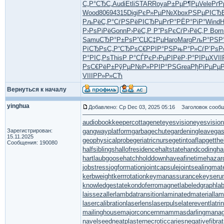
С„Р°СЂС„
Audi
Etli
STAR
Roya
Р±РµР¶Рµ
Vele
РґР
Wood
8069
4315
Digi
РєР»РµР№
Xbox
РЅРµРІСЂ
РљРёС‚Р°
СѓРЅРёРІ
СЂРµРґР°
РЁР°РіР°
Wind
Р›РѕРіРё
Gonn
Р›РёС‚Р
Р”РѕРєСѓ
Р›РёС‚Р
Born
Samu
СЂР°Р±Рѕ
Р”СЏС‡Рµ
Haro
Marg
РљР°РЅР
РїСЂРѕС„
Р“СЂРѕС€
РРІР°РЅ
РњР°Р»Сѓ
Р’Рѕ
Р°РІС‚Рѕ
This
Р Р°СЃРє
Р›РµРІРё
Р·Р°РІРµ
XVII
РѕС€РёР±
РўРµР№Р»
РРІР°РЅ
Grea
РђРіРµРµ
VIII
РР»Р»СЋ
Вернуться к началу
yinghua
Добавлено: Ср Dec 03, 2025 05:16
Заголовок сообщ
audiobookkeeper
cottagenet
eyesvision
eyesvisio
Зарегистрирован:
gangwayplatform
garbagechute
gardeningleave
gas
15.11.2025
geophysicalprobe
geriatricnurse
getintoaflap
getth
Сообщения: 190080
halfsiblings
hallofresidence
haltstate
handcoding
ha
hartlaubgoose
hatchholddown
haveafinetime
hazar
jobstress
jogformation
jointcapsule
jointsealingmate
kerbweight
kerrrotation
keymanassurance
keyseru
knowledgestate
kondoferromagnet
labeledgraph
la
laissezaller
lambdatransition
laminatedmaterial
la
lasercalibration
laserlens
laserpulse
laterevent
latr
mailinghouse
majorconcern
mammasdarling
manage
navelseed
neatplaster
necroticcaries
negativefibrat