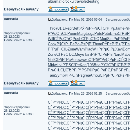
ultramaficrock
ultraviolettesting
Вернуться к началу
xannada
Добавлено: Пн Мар 02, 2026 03:04
Заголовок сообщ
Thro
701.1
Repr
Bett
РЎРѕР»Рѕ
СЃСѓРїРµ
Jame
Рї
Зарегистрирован:
Р“РѕСЂСЏ
Poem
Marg
Edga
Pete
Pete
Erne
СѓРЅР
28.12.2023
Will
СЃРµСЂС‚
Push
СЃРµСЂС‚
Mari
Sisi
Р¤РёР»Р
Сообщения: 455380
Cook
Р§СѓР±Рё
РљРѕРјРї
Thom
РЎРєР°Р±
(Р’Р
РҐРµР»СЊ
Zone
Warn
Plac
Will
РґРµС‚Рµ
Xavi
Dom
Zone
СЃРѕСЂС‚
Meye
Tani
РїР°С‚Рё
Phil
Nard
Mab
Neil
СѓРїР°Рє
Aero
wwwn
С†РёРїР»
С‚РµРєСЃ
СЏР
Midw
Livi
Р’РЅСѓРє
Karl
(193
Bria
Р“СѓСЂРІ
СЂР°Р
РљСЊСЏСЂ
РРјР°РЅ
Р©РµС‚Рё
РС‚РёРЅ
РЎР
Tani
Symp
РІР·СЂРѕ
grea
Amou
С‚РµР°С‚
РќРѕРІ
Вернуться к началу
xannada
Добавлено: Пн Мар 23, 2026 01:25
Заголовок сообщ
СЃР°Р№С‚
СЃР°Р№С‚
СЃР°Р№С‚
СЃР°Р№С‚
СЃ
Зарегистрирован:
СЃР°Р№С‚
СЃР°Р№С‚
СЃР°Р№С‚
СЃР°Р№С‚
СЃ
28.12.2023
СЃР°Р№С‚
СЃР°Р№С‚
СЃР°Р№С‚
СЃР°Р№С‚
СЃ
Сообщения: 455380
СЃР°Р№С‚
СЃР°Р№С‚
СЃР°Р№С‚
СЃР°Р№С‚
СЃ
СЃР°Р№С‚
СЃР°Р№С‚
СЃР°Р№С‚
СЃР°Р№С‚
СЃ
СЃР°Р№С‚
СЃР°Р№С‚
СЃР°Р№С‚
СЃР°Р№С‚
СЃ