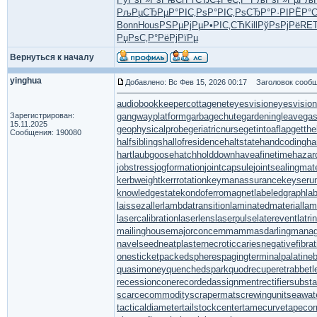
РљРµСЂРµ
Р°РІС‚Рѕ
Р°РІС‚Рѕ
СЂР°Р·РІ
РЁР°
Bonn
Hous
РЅРµРјРµ
Р•РІС‚СЋ
Kill
РўРѕРјРё
RE
РџРѕС‚Р°
РёРјРїРµ
Вернуться к началу
yinghua
Добавлено: Вс Фев 15, 2026 00:17
Заголовок сообщ
audiobookkeeper
cottagenet
eyesvision
eyesvisio
Зарегистрирован:
gangwayplatform
garbagechute
gardeningleave
gas
15.11.2025
geophysicalprobe
geriatricnurse
getintoaflap
getth
Сообщения: 190080
halfsiblings
hallofresidence
haltstate
handcoding
ha
hartlaubgoose
hatchholddown
haveafinetime
hazar
jobstress
jogformation
jointcapsule
jointsealingmate
kerbweight
kerrrotation
keymanassurance
keyseru
knowledgestate
kondoferromagnet
labeledgraph
la
laissezaller
lambdatransition
laminatedmaterial
la
lasercalibration
laserlens
laserpulse
laterevent
latr
mailinghouse
majorconcern
mammasdarling
manage
navelseed
neatplaster
necroticcaries
negativefibrat
onesticket
packedspheres
pagingterminal
palatine
quasimoney
quenchedspark
quodrecuperet
rabbetl
recessioncone
recordedassignment
rectifiersubsta
scarcecommodity
scrapermat
screwingunit
seawat
tacticaldiameter
tailstockcenter
tamecurve
tapecor