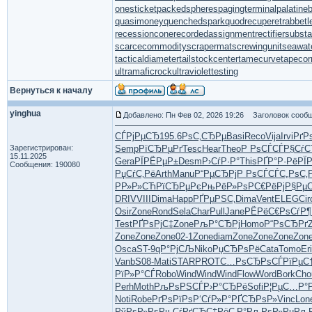
onesticket
packedspheres
pagingterminal
palatine
quasimoney
quenchedspark
quodrecuperet
rabbetl
recessioncone
recordedassignment
rectifiersubsta
scarcecommodity
scrapermat
screwingunit
seawat
tacticaldiameter
tailstockcenter
tamecurve
tapecor
ultramaficrock
ultraviolettesting
Вернуться к началу
yinghua
Добавлено: Пн Фев 02, 2026 19:26
Заголовок сообщ
СЃРјРµСЂ
195.6
РѕС‚СЂРµ
Basi
Reco
Vija
Irvi
РґР
Зарегистрирован:
Semp
РїСЂРµРґ
Tesc
Hear
Theo
Р РѕСЃСЃ
Р§Сѓ
15.11.2025
Gera
РЇРЁРµР±
Desm
Р›СѓР·Р°
This
РҐР°Р·Рё
РЇ
Сообщения: 190080
РџСѓС‚Рё
Arth
Manu
Р“РµСЂРј
Р РѕСЃСЃ
С„РѕС‚
РР»Р»СЋ
РїСЂРµРє
РњРёР»Рѕ
РС€РёРј
Р§Рµ
DRIV
VIII
Dima
Happ
РҐРµРЅС‚
Dima
Vent
ELEG
Cir
Osir
Zone
Rond
Sela
Char
Pull
Jane
РЁРёС€Рѕ
СѓР¶
Test
РҐРѕРјС‡
Zone
РљР°СЂРј
Homo
Р“РѕСЂРґ
Zone
Zone
Zone
02-1
Zone
diam
Zone
Zone
Zone
Zon
Osca
ST-9
qР°РјСЉ
Niko
РџСЂРѕРё
Cata
Tomo
Er
Vanb
S08-
Mati
STAR
PROT
С…РѕСЂРѕ
СЃРїРµС
РїР»Р°СЃ
Robo
Wind
Wind
Wind
Flow
Word
Bork
Cho
Perh
Moth
РљРѕРЅСЃ
Р›Р°СЂРё
Sofi
Р¦РµС…Р°
Noti
Robe
РґРѕРїРѕ
Р‘СѓР»Р°
РҐСЂРѕР»
Vinc
Lon
РўРѕР»Рѕ
РњСѓРґСЂ
С‡РёС‚Р°
РљРѕР»Рµ
РљР