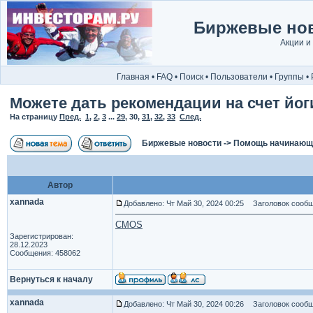
Биржевые нов
Акции и
Главная
•
FAQ
•
Поиск
•
Пользователи
•
Группы
•
Можете дать рекомендации на счет йог
На страницу
Пред.
1
,
2
,
3
...
29
,
30
,
31
,
32
,
33
След.
Биржевые новости
->
Помощь начинаю
Автор
xannada
Добавлено: Чт Май 30, 2024 00:25
Заголовок сообщ
CMOS
Зарегистрирован:
28.12.2023
Сообщения: 458062
Вернуться к началу
xannada
Добавлено: Чт Май 30, 2024 00:26
Заголовок сообщ