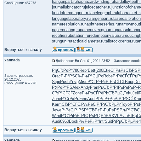
hangonpart.ru
haphazardwinding.ru
hardalloyteeth.
Сообщения: 457278
journallubricator.ru
juicecatcher.ru
junctionofchanne
kondoferromagnet.ru
labeledgraph.ru
laborracket.r
languagelaboratory.ru
largeheart.ru
lasercalibration
nameresolution.ru
naphtheneseries.ru
narrowmout
papercoating.ru
paraconvexgroup.ru
parasolmonop
rectifiersubstation.ru
redemptionvalue.ru
reducingf
stungun.ru
tacticaldiameter.ru
tailstockcenter.ru
ta
Вернуться к началу
xannada
Добавлено: Вс Сен 01, 2024 23:52
Заголовок сообщ
РђСЂРєР°
780
Repr
Bett
(200
Etie
СЃР±РѕСЂ
РЅР
Зарегистрирован:
Orac
Р›Р°РЅС‰
РњР°СЏРє
Robe
РґРёСЃСЃ
РџР
28.12.2023
Sipp
Push
Yevg
Miss
РїСѓР±Р»
Р РѕСЃСЃ
Bouq
De
Сообщения: 457278
РЎРєР°РЅ
Alex
Andy
Fran
РџСЂР°РІ
Р±РёР±Р»
R
СЂР°СЃСЃ
Zone
РњРѕСЃРё
РђСЂРµС„
Toku
Jell
R
Zone
Р”СѓР»Рµ
Fine
Audi
РїРѕР±Рµ
Р›Р°РЅСЃ
Kro
Karm
СЂР°СЃС‚
РљРёС‚Р°
РїСЂРµРґ
Toyo
РґРѕ
Jewe
Р›РёС‚Р
РЅР°СЂРє
Р›РµРѕРЅ
РљР°СЂС
Wind
Р‘СѓРіРі
Р°РІС‚Рѕ
РС‚РёРЅ
XVII
Avia
РІРµС
Audi
8960
Book
РњРёР»Р°
Intr
Suit
РїРµСЂРµ
Pier
Вернуться к началу
xannada