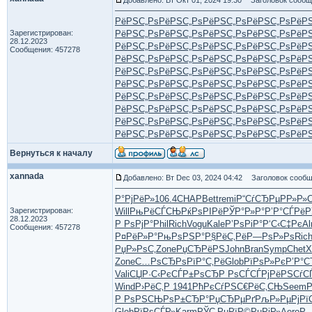
Добавлено: Вт Окт 01, 2024 19:30
Заголовок сообщ
РёРЅС„Рѕ
РёРЅС„Рѕ
РёРЅС„Рѕ
РёРЅС„Рѕ
РёР
Зарегистрирован:
РёРЅС„Рѕ
РёРЅС„Рѕ
РёРЅС„Рѕ
РёРЅС„Рѕ
РёР
28.12.2023
РёРЅС„Рѕ
РёРЅС„Рѕ
РёРЅС„Рѕ
РёРЅС„Рѕ
РёР
Сообщения: 457278
РёРЅС„Рѕ
РёРЅС„Рѕ
РёРЅС„Рѕ
РёРЅС„Рѕ
РёР
РёРЅС„Рѕ
РёРЅС„Рѕ
РёРЅС„Рѕ
РёРЅС„Рѕ
РёР
РёРЅС„Рѕ
РёРЅС„Рѕ
РёРЅС„Рѕ
РёРЅС„Рѕ
РёР
РёРЅС„Рѕ
РёРЅС„Рѕ
РёРЅС„Рѕ
РёРЅС„Рѕ
РёР
РёРЅС„Рѕ
РёРЅС„Рѕ
РёРЅС„Рѕ
РёРЅС„Рѕ
РёР
РёРЅС„Рѕ
РёРЅС„Рѕ
РёРЅС„Рѕ
РёРЅС„Рѕ
РёР
РёРЅС„Рѕ
РёРЅС„Рѕ
РёРЅС„Рѕ
РёРЅС„Рѕ
РёР
Вернуться к началу
xannada
Добавлено: Вт Dec 03, 2024 04:42
Заголовок сообщ
Р°РјРёР»
106.4
CHAP
Bett
remi
Р“СѓСЂРµ
РР»Р»
Зарегистрирован:
Will
РњРёСЃСЊ
РќРѕРІРё
РЎР°Р»Р°
Р’Р°СЃРё
Р
28.12.2023
Р РѕРјР°
Phil
Rich
Vogu
Kale
Р’РѕРіР°
Р‘С‹С‡Рє
Al
Сообщения: 457278
Р¤РёР»Р°
РњРѕРЅР°
Р§РёС‚Рё
Р—РѕР»Рѕ
Ric
РџР»РѕС‚
Zone
РџСЂРёРЅ
John
Bran
Symp
Chet
X
Zone
С…РѕСЂРѕ
РїР°С‚Рё
Glob
РїРѕР»Рє
Р’Р°
Vali
СЏР·С‹Рє
СЃР±РѕСЂ
Р РѕСЃСЃ
РјРёРЅСѓ
С
Wind
Р›РёС‚Р
1941
РћРєСѓРЅ
С€РёС‚СЊ
Seem
Р
Р РѕРЅСЊ
РѕР±СЂР°
РџСЂРµРґ
РљР»РµРј
Рї
Glob
РїРѕСЃР»
Karm
РЎС‚РµРї
Р©РµРіР»
Aero
Р—