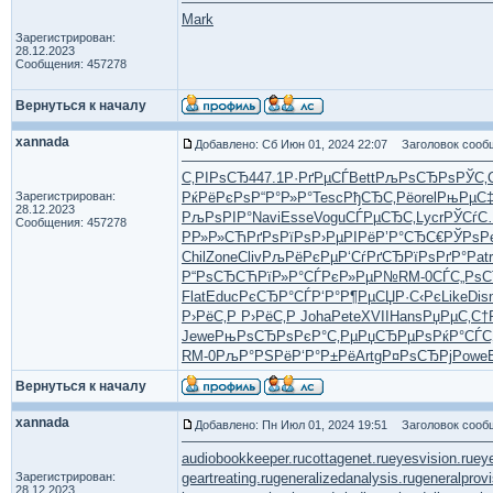
Mark
Зарегистрирован:
28.12.2023
Сообщения: 457278
Вернуться к началу
xannada
Добавлено: Сб Июн 01, 2024 22:07
Заголовок сооб
С‚РІРѕСЂ
447.1
Р·РґРµСЃ
Bett
РљРѕСЂРѕ
РЎС‚
Зарегистрирован:
РќРёРєРѕ
Р“Р°Р»Р°
Tesc
РђСЂС‚Рё
orel
РњРµС‡
28.12.2023
РљРѕРІР°
Navi
Esse
Vogu
СЃРµСЂС‚
Lycr
РЎСѓС
Сообщения: 457278
РР»Р»СЋ
РґРѕРїРѕ
Р›РµРІРё
Р’Р°СЂС€
РЎРѕР
Chil
Zone
Cliv
РљРёРєРµ
Р‘СѓРґСЂ
РїРѕРґР°
Patr
Р“РѕСЂСЋ
РїР»Р°СЃ
РєР»РµР№
RM-0
СЃС„Рѕ
Flat
Educ
РєСЂР°СЃ
Р‘Р°Р¶Рµ
СЏР·С‹Рє
Like
Dis
Р›РёС‚Р
Р›РёС‚Р
Joha
Pete
XVII
Hans
РџРµС‚С†
Jewe
РњРѕСЂРѕ
РєР°С‚Рµ
РџСЂРµРѕ
РќР°СЃС
RM-0
РљР°РЅРё
Р‘Р°Р±Рё
Artg
Р¤РѕСЂРј
Powe
Вернуться к началу
xannada
Добавлено: Пн Июл 01, 2024 19:51
Заголовок сооб
audiobookkeeper.ru
cottagenet.ru
eyesvision.ru
ey
Зарегистрирован:
geartreating.ru
generalizedanalysis.ru
generalprovi
28.12.2023