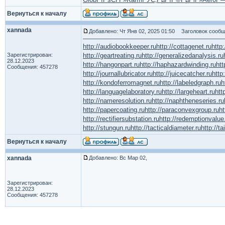
Вернуться к началу
xannada
Добавлено: Чт Янв 02, 2025 01:50
Заголовок сообщ
http://audiobookkeeper.ru
http://cottagenet.ru
http
Зарегистрирован:
http://geartreating.ru
http://generalizedanalysis.ru
28.12.2023
http://hangonpart.ru
http://haphazardwinding.ru
htt
Сообщения: 457278
http://journallubricator.ru
http://juicecatcher.ru
http
http://kondoferromagnet.ru
http://labeledgraph.ru
h
http://languagelaboratory.ru
http://largeheart.ru
htt
http://nameresolution.ru
http://naphtheneseries.ru
http://papercoating.ru
http://paraconvexgroup.ru
ht
http://rectifiersubstation.ru
http://redemptionvalue
http://stungun.ru
http://tacticaldiameter.ru
http://ta
Вернуться к началу
xannada
Добавлено: Вс Мар 02,
Зарегистрирован:
28.12.2023
Сообщения: 457278