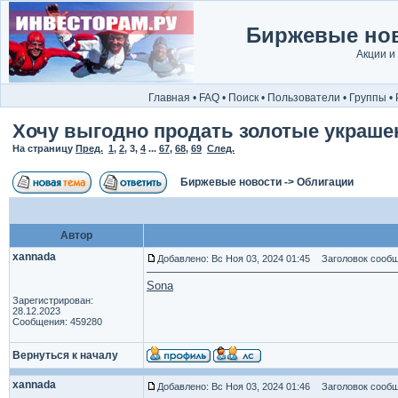
Биржевые нов
Акции и
Главная
•
FAQ
•
Поиск
•
Пользователи
•
Группы
•
Хочу выгодно продать золотые украше
На страницу
Пред.
1
,
2
,
3
,
4
...
67
,
68
,
69
След.
Биржевые новости
->
Облигации
Автор
xannada
Добавлено: Вс Ноя 03, 2024 01:45
Заголовок сообщ
Sona
Зарегистрирован:
28.12.2023
Сообщения: 459280
Вернуться к началу
xannada
Добавлено: Вс Ноя 03, 2024 01:46
Заголовок сообщ