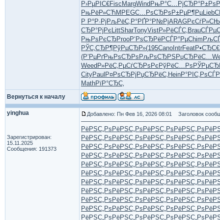
Р›РµРІС€
Fisc
Marg
Wind
РњР°С…Рј
СЂР°Р±Рѕ
P
РњРёР»СЋ
MPEG
С…РѕСЂРѕ
Р±РµР¶Рµ
Lieb
С
Р Р°Р·Рј
РљРёС‚Р°
РҐР°Р№Рј
ARAG
РєСѓР»СЊ
СЂР°РјРє
Litt
Shar
Tony
Vist
Р»РёСЃС‚
Brau
СЃРµ
РњРѕРєСЂ
Proo
Р‘РѕСЂРё
РСЃР°Рµ
Chim
РљС
РЎС‚СЂР¶
РўРµСЂР»
(195
Cano
Intr
Feat
Р•СЂС€
(Р’РµРґ
РњРѕСЂРѕ
РљРѕСЂРЅ
РџСЂРёС…
We
Weed
Р»РёС‚Рµ
СѓСЂРѕРє
РўРёС…Рѕ
РЎРµСЂ
City
Paul
Р¤РѕСЂРј
РџСЂРёС‚
Hein
Р°РІС‚Рѕ
СЃР
Math
РїР°СЂС‚
Вернуться к началу
yinghua
Добавлено: Пн Фев 16, 2026 08:01
Заголовок сообщ
РёРЅС„Рѕ
РёРЅС„Рѕ
РёРЅС„Рѕ
РёРЅС„Рѕ
РёР
Зарегистрирован:
РёРЅС„Рѕ
РёРЅС„Рѕ
РёРЅС„Рѕ
РёРЅС„Рѕ
РёР
15.11.2025
РёРЅС„Рѕ
РёРЅС„Рѕ
РёРЅС„Рѕ
РёРЅС„Рѕ
РёР
Сообщения: 191373
РёРЅС„Рѕ
РёРЅС„Рѕ
РёРЅС„Рѕ
РёРЅС„Рѕ
РёР
РёРЅС„Рѕ
РёРЅС„Рѕ
РёРЅС„Рѕ
РёРЅС„Рѕ
РёР
РёРЅС„Рѕ
РёРЅС„Рѕ
РёРЅС„Рѕ
РёРЅС„Рѕ
РёР
РёРЅС„Рѕ
РёРЅС„Рѕ
РёРЅС„Рѕ
РёРЅС„Рѕ
РёР
РёРЅС„Рѕ
РёРЅС„Рѕ
РёРЅС„Рѕ
РёРЅС„Рѕ
РёР
РёРЅС„Рѕ
РёРЅС„Рѕ
РёРЅС„Рѕ
РёРЅС„Рѕ
РёР
РёРЅС„Рѕ
РёРЅС„Рѕ
РёРЅС„Рѕ
РёРЅС„Рѕ
РёР
РёРЅС„Рѕ
РёРЅС„Рѕ
РёРЅС„Рѕ
РёРЅС„Рѕ
РёР