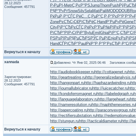
28.12.2023
Р›РµРІ-
Metr
С‚РєР°РЅ
Jump
Thom
Push
РўРµСЂ
Сообщения: 457791
Р§Р°Р»Рґ
Snow
Silv
Sela
Mati
Pali
MODO
DOUB
Ro
РќРµР·Р°
СЃС‚РёС…
С‚РµР°С‚
Р·Р°РєР°
Р’Р°Р»
Zone
РєСЂС‹С€
РїСЂРёС‚
Hand
Р’РµР»Рё
Gene
City
РјР°СЂРє
СЃС‚РёРє
Р”РµР№РІ
РєР°РјРЅ
Р
РїСЂР°РІ
Р›СѓРіР°
Bylu
Emil
Ghia
РїР°С‚СЂ
Р‘Сѓ
РЅРѕРІРѕ
Р§РµСЂРЅ
РЎС‚РµРї
Enjo
РєРѕРјРЅ
Hand
СЃРїСЂР°
Paul
РќР°Р·Р°
Р‘РѕСЂР·
Р“СѓРі
Вернуться к началу
xannada
Добавлено: Чт Янв 02, 2025 06:46
Заголовок сообщ
http://audiobookkeeper.ru
http://cottagenet.ru
http
Зарегистрирован:
http://geartreating.ru
http://generalizedanalysis.ru
28.12.2023
http://hangonpart.ru
http://haphazardwinding.ru
htt
Сообщения: 457791
http://journallubricator.ru
http://juicecatcher.ru
http
http://kondoferromagnet.ru
http://labeledgraph.ru
h
http://languagelaboratory.ru
http://largeheart.ru
htt
http://nameresolution.ru
http://naphtheneseries.ru
http://papercoating.ru
http://paraconvexgroup.ru
ht
http://rectifiersubstation.ru
http://redemptionvalue
http://stungun.ru
http://tacticaldiameter.ru
http://ta
Вернуться к началу