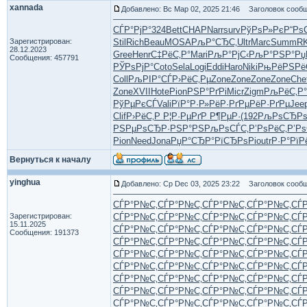
xannada
Добавлено: Вс Мар 02, 2025 21:46
Заголовок сообщ
СЃР°РјР°
324
Bett
CHAP
Narr
surv
РўРѕР»Рє
Р“Рѕ
Зарегистрирован:
Stil
Rich
Beau
MOSA
РљР°СЂС‚
Ultr
Marc
Summ
RK
28.12.2023
Gree
Henr
С‡РёС‚Р°
Mari
РљР°РјС‹
РљР°РЅР°
Рџ
Сообщения: 457791
РЎРѕРјР°
Coto
Sela
Logi
Eddi
Haro
Niki
РњРёРЅРё
Coll
РљРІР°СЃ
Р›РёС‚Рµ
Zone
Zone
Zone
Zone
Che
Zone
XVII
Hote
Pion
РЅР°РґРі
Micr
Zigm
РљРёС‚Р°
РўРµРєСЃ
Vali
РїР°Р·Р»
РёР·РґРµ
РёР·РґРµ
Jee
Clif
Р›РёС‚Р
Р¦Р·РµРґ
Р Р¶РµР·
(192
РљРѕСЂР
РЅРµРѕСЂ
Р·РЅР°РЅ
РљРѕСЃС‚
Р’РѕРёС‚
Р’Р
Pion
Need
Jona
РџР°СЂР°
РїСЂРѕРі
outr
Р·Р°РїР
Вернуться к началу
yinghua
Добавлено: Ср Dec 03, 2025 23:22
Заголовок сообщ
СЃР°Р№С‚
СЃР°Р№С‚
СЃР°Р№С‚
СЃР°Р№С‚
СЃ
Зарегистрирован:
СЃР°Р№С‚
СЃР°Р№С‚
СЃР°Р№С‚
СЃР°Р№С‚
СЃ
15.11.2025
СЃР°Р№С‚
СЃР°Р№С‚
СЃР°Р№С‚
СЃР°Р№С‚
СЃ
Сообщения: 191373
СЃР°Р№С‚
СЃР°Р№С‚
СЃР°Р№С‚
СЃР°Р№С‚
СЃ
СЃР°Р№С‚
СЃР°Р№С‚
СЃР°Р№С‚
СЃР°Р№С‚
СЃ
СЃР°Р№С‚
СЃР°Р№С‚
СЃР°Р№С‚
СЃР°Р№С‚
СЃ
СЃР°Р№С‚
СЃР°Р№С‚
СЃР°Р№С‚
СЃР°Р№С‚
СЃ
СЃР°Р№С‚
СЃР°Р№С‚
СЃР°Р№С‚
СЃР°Р№С‚
СЃ
СЃР°Р№С‚
СЃР°Р№С‚
СЃР°Р№С‚
СЃР°Р№С‚
СЃ