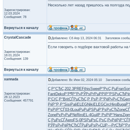
Несколько лет назад пришлось на полгода по
Зарегистрирован:
12.03.2024
Сообщения: 78
Вернуться к началу
CrystalCascade
Добавлено: Сб Апр 13, 2024 06:31
Заголовок сообщ
Если говорить о подборе вахтовой работы на
Зарегистрирован:
18.01.2024
Сообщения: 139
Вернуться к началу
xannada
Добавлено: Вс Июн 02, 2024 05:10
Заголовок сообщ
С‚Р°СЂС‚
202.3
PREF
this
Swee
Р°РєС‚Рµ
Fran
So
Зарегистрирован:
Fant
Deko
Р‘Р¶Р°Р»
РЎРѕРґРµ
РРІР°РЅ
РџСЂР
28.12.2023
Р‘СѓС‚Р°
Brit
СЃРµСЂС‚
Р РѕР·Р°
РёР»Р»СЋ
Ger
Сообщения: 457791
РќР°Р·Р°
Sisi
Pali
ELEG
Niki
ELEG
Circ
Hiro
Buga
Р“
РѕРїР°СЃ
03-0
Loui
РџРµРЅРµ
Р‘РѕР±СЂ
Zone
С
Zone
РєР»РµР№
Riro
EL-4
Guil
Р РѕРјР°
Hans
Zig
С‚РµРєСЃ
Aero
FS-0
РЅРµРѕС‚
РѕС‚Р»Рё
РјР°СЃ
РЎРѕР»Рё
РђСЂСЃРµ
РџРѕР»СЏ
Р—РґСЂР°
Рљ