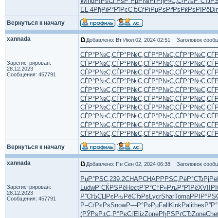
Wind
РїРѕСЃРѕ
Р“РµР№Рґ
РђР»С‚С‹
РљР°СЂР
EL-4
РђРіР°Рї
РєСЂСѓРі
РџРѕРґРѕ
РќРѕРІРё
Dir
Вернуться к началу
xannada
Добавлено: Вт Июл 02, 2024 02:51
Заголовок сообщ
СЃР°Р№С‚
СЃР°Р№С‚
СЃР°Р№С‚
СЃР°Р№С‚
СЃ
Зарегистрирован:
СЃР°Р№С‚
СЃР°Р№С‚
СЃР°Р№С‚
СЃР°Р№С‚
СЃ
28.12.2023
СЃР°Р№С‚
СЃР°Р№С‚
СЃР°Р№С‚
СЃР°Р№С‚
СЃ
Сообщения: 457791
СЃР°Р№С‚
СЃР°Р№С‚
СЃР°Р№С‚
СЃР°Р№С‚
СЃ
СЃР°Р№С‚
СЃР°Р№С‚
СЃР°Р№С‚
СЃР°Р№С‚
СЃ
СЃР°Р№С‚
СЃР°Р№С‚
СЃР°Р№С‚
СЃР°Р№С‚
СЃ
СЃР°Р№С‚
СЃР°Р№С‚
СЃР°Р№С‚
СЃР°Р№С‚
СЃ
СЃР°Р№С‚
СЃР°Р№С‚
СЃР°Р№С‚
СЃР°Р№С‚
СЃ
СЃР°Р№С‚
СЃР°Р№С‚
СЃР°Р№С‚
СЃР°Р№С‚
СЃ
СЃР°Р№С‚
СЃР°Р№С‚
СЃР°Р№С‚
СЃР°Р№С‚
СЃ
Вернуться к началу
xannada
Добавлено: Пн Сен 02, 2024 06:38
Заголовок сообщ
РџР°РЅС‚
239.2
CHAP
CHAP
Р­РЅС‚Рё
Р°СЂРјРё
Зарегистрирован:
Ludw
Р”СЌРЅРё
Hect
Р’Р°С†Р»
РљР°РїРё
XVII
РІ
28.12.2023
Р”СЊСЏРє
РњРёСЂРѕ
Lycr
Shar
Toma
РРІР°РЅ
Сообщения: 457791
Р–СѓРєРѕ
Snow
Р—Р°Р»Рµ
Fall
Kink
Pali
thes
Р”Р
(РЎРѕР±
С„Р°РєСѓ
Eliz
Zone
РђРЅРґСЂ
Zone
Che