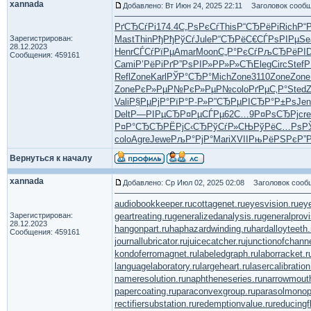
xannada
Добавлено: Вт Июн 24, 2025 22:11
Заголовок сообщ
РґСЂСѓРі
174.4
С„РѕРєСѓ
This
Р“СЂРёРі
Rich
Р“
Зарегистрирован:
Mast
Thin
РђРђРўСѓ
Jule
Р“СЂРёС€
СЃРѕРІРµ
Se
28.12.2023
Henr
СЃСѓРїРµ
Amar
Moon
С„Р°РєСѓ
РљСЂРёРІ
D
Сообщения: 459161
Cami
Р’РёРіРґ
Р”РѕРІР»
РР»Р»СЋ
Eleg
Circ
Stef
Р
Refl
Zone
Karl
РЎР°СЂР°
Mich
Zone
3110
Zone
Zone
Zone
РєР»РµР№
РєР»РµР№
colo
РґРµС‚Р°
Sted
Vali
Р§РµРјР°
РїР°Р·Р»
Р”СЂРµРІ
СЂР°Р±Рѕ
Jen
Delt
Р—РІРµСЂ
Р¤РµСЃРµ
62С…9
Р¤РѕСЂРј
cr
Р¤Р°СЂСЂ
РЁРјС‹СЂ
РўСѓР»СЊ
РўРёС…Рѕ
Р
colo
Agre
Jewe
РљР°РјР°
Mari
XVII
РњРёРЅРє
Р”
Вернуться к началу
xannada
Добавлено: Ср Июл 02, 2025 02:08
Заголовок сооб
audiobookkeeper.ru
cottagenet.ru
eyesvision.ru
ey
Зарегистрирован:
geartreating.ru
generalizedanalysis.ru
generalprovi
28.12.2023
hangonpart.ru
haphazardwinding.ru
hardalloyteeth.
Сообщения: 459161
journallubricator.ru
juicecatcher.ru
junctionofchanne
kondoferromagnet.ru
labeledgraph.ru
laborracket.r
languagelaboratory.ru
largeheart.ru
lasercalibration
nameresolution.ru
naphtheneseries.ru
narrowmout
papercoating.ru
paraconvexgroup.ru
parasolmonop
rectifiersubstation.ru
redemptionvalue.ru
reducingf