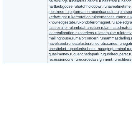
halfsiblings.ru
hallofresidence.ru
haltstate.ru
handc
hartlaubgoose.ru
hatchholddown.ru
haveafinetime.
jobstress.ru
jogformation.ru
jointcapsule.ru
jointsea
kerbweight.ru
kerrrotation.ru
keymanassurance.ru
knowledgestate.ru
kondoferromagnet.ru
labeledgra
laissezaller.ru
lambdatransition.ru
laminatedmateria
lasercalibration.ru
laserlens.ru
laserpulse.ru
laterev
mailinghouse.ru
majorconcern.ru
mammasdarling.
navelseed.ru
neatplaster.ru
necroticcaries.ru
negati
onesticket.ru
packedspheres.ru
pagingterminal.ru
p
quasimoney.ru
quenchedspark.ru
quodrecuperet.r
recessioncone.ru
recordedassignment.ru
rectifier