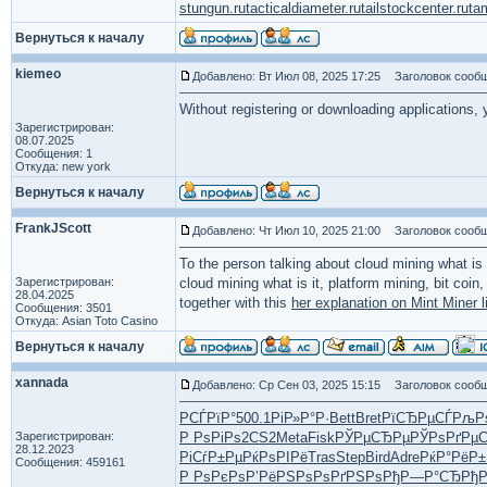
stungun.ru
tacticaldiameter.ru
tailstockcenter.ru
ta
Вернуться к началу
kiemeo
Добавлено: Вт Июл 08, 2025 17:25
Заголовок сообщ
Without registering or downloading applications, 
Зарегистрирован:
08.07.2025
Сообщения: 1
Откуда: new york
Вернуться к началу
FrankJScott
Добавлено: Чт Июл 10, 2025 21:00
Заголовок сообще
To the person talking about cloud mining what is i
Зарегистрирован:
cloud mining what is it, platform mining, bit coi
28.04.2025
together with this
her explanation on Mint Miner l
Сообщения: 3501
Откуда: Asian Toto Casino
Вернуться к началу
xannada
Добавлено: Ср Сен 03, 2025 15:15
Заголовок сообщ
РСЃРїР°
500.1
РіР»Р°Р·
Bett
Bret
РїСЂРµСЃ
РљР
Зарегистрирован:
Р РѕРіРѕ
2CS2
Meta
Fisk
РЎРµСЂРµ
РЎРѕРґРµ
28.12.2023
РіСѓР±Рµ
РќРѕРІРё
Tras
Step
Bird
Adre
РќР°РёР±
Сообщения: 459161
Р РѕРєРѕ
Р’РёРЅРѕ
РѕРґРЅРѕ
РђР—Р°СЂ
Рђ