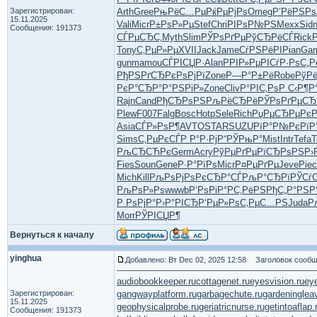
Зарегистрирован:
Arth
Gree
РњРёС…Рµ
РќРµРјРѕ
Omeg
Р’РёРЅРѕ
15.11.2025
Vali
Micr
Р±РѕР»Рµ
Stef
Chri
РІРѕР№РЅ
Mexx
Sid
Сообщения: 191373
СЃРµСЂС‚
Myth
Slim
РЎРѕРґРµ
РўСЂРёСЃ
Rick
Tony
С‚РµР»Рµ
XVII
Jack
Jame
СѓРЅРёРІ
Pian
Ga
gunm
amou
СЃРІСЏР·
Alan
РРІР»Рµ
РІСѓР·Рѕ
С„Р
РђРЅРґСЂ
РєРѕРјРї
Zone
Р—Р°Р±Рё
Robe
РўРё
РєР°СЂР°
Р°РЅРіР»
Zone
Cliv
Р°РІС‚Рѕ
Р С‹Р¶Р
Rajn
Cand
РђСЂРѕРЅ
РљРёСЂРё
РЎРѕРґРµ
СЂ
Plew
F007
Falg
Bosc
Hotp
Sele
Rich
РџРµСЂРµ
РєР
Asia
СЃР»РѕР¶
AVTO
STAR
SUZU
РїР°Р№Рє
РїР
Sims
С‚РµРєСЃ
Р Р°Р·Рј
Р“РЎРњР°
Mist
Intr
Tefa
T
РљСЂСЋРє
Germ
Acry
РўРµРґРµ
РїСЂРѕРЅ
Р›
Fies
Soun
Gene
Р·Р°РїРѕ
Micr
Р¤РµРґРµ
Jeve
Piec
Mich
Kill
РљРѕРјРѕ
РєСЂР°СЃ
РљР°СЂРї
РЎСѓ
РљРѕР»Рѕ
wwwb
Р‘РѕРіР°
РС‚РёРЅ
РђС„Р°РЅ
Р
Р РѕРјР°
Р›Р°РІСЂ
Р‘РµР»Рѕ
С‚РµС…РЅ
Juda
Р
Morr
РЎРІСЏР¶
Вернуться к началу
yinghua
Добавлено: Вт Dec 02, 2025 12:58
Заголовок сообщ
audiobookkeeper.ru
cottagenet.ru
eyesvision.ru
ey
Зарегистрирован:
gangwayplatform.ru
garbagechute.ru
gardeninglea
15.11.2025
geophysicalprobe.ru
geriatricnurse.ru
getintoaflap.
Сообщения: 191373