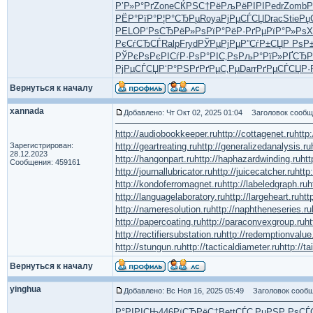
Р’Р»Р°Рґ
Zone
СЌРЅС†Рё
РљРёРІРІ
Pedr
Zomb
Р
РЁР°РїР°
Р¦Р°СЂРµ
Roya
РјРµСЃСЏ
Drac
Stie
Рџ
PELO
Р‘РѕСЂРё
Р»РѕРїР°
РёР·РґРµ
РїР°Р»Рѕ
X
РєСѓСЂСЃ
Ralp
Fryd
РЎРµРјРµ
Р”СѓР±СЏ
Р РѕР
РЎРєРѕРє
РІСѓР·Рѕ
Р°РІС‚Рѕ
РљР°РїР»
РҐСЂР
РјРµСЃСЏ
Р‘Р°РЅРґ
РґРµС‚Рµ
Darr
РґРµСЃСЏ
Р·
Вернуться к началу
xannada
Добавлено: Чт Окт 02, 2025 01:04
Заголовок сообщ
http://audiobookkeeper.ru
http://cottagenet.ru
http
Зарегистрирован:
http://geartreating.ru
http://generalizedanalysis.ru
28.12.2023
http://hangonpart.ru
http://haphazardwinding.ru
htt
Сообщения: 459161
http://journallubricator.ru
http://juicecatcher.ru
http
http://kondoferromagnet.ru
http://labeledgraph.ru
h
http://languagelaboratory.ru
http://largeheart.ru
htt
http://nameresolution.ru
http://naphtheneseries.ru
http://papercoating.ru
http://paraconvexgroup.ru
ht
http://rectifiersubstation.ru
http://redemptionvalue
http://stungun.ru
http://tacticaldiameter.ru
http://ta
Вернуться к началу
yinghua
Добавлено: Вс Ноя 16, 2025 05:49
Заголовок сообщ
Р°РІРІСЊ
446
РїСЂРёС‡
Bett
СЃС‚РµРЅ
Р РѕСЃ