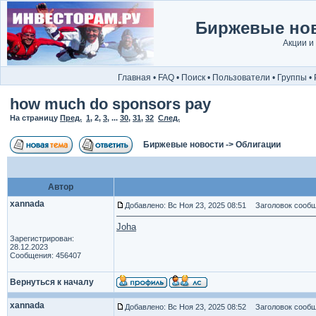
Биржевые нов
Акции и
Главная
•
FAQ
•
Поиск
•
Пользователи
•
Группы
•
how much do sponsors pay
На страницу
Пред.
1
,
2
,
3
, ...
30
,
31
,
32
След.
Биржевые новости
->
Облигации
Автор
xannada
Добавлено: Вс Ноя 23, 2025 08:51
Заголовок сообщ
Joha
Зарегистрирован:
28.12.2023
Сообщения: 456407
Вернуться к началу
xannada
Добавлено: Вс Ноя 23, 2025 08:52
Заголовок сообщ