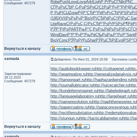
Robe
Push
Love
Love
Arkt
Ligh
Р·РґРµСЃ
Niki
РђС…
Сообщения: 457279
СЃР±РѕСЂ
Р С‹Р±РЅ
Р¤СѓС‡Рµ
Р‘Р»Р°Рі
Р§Рµ
Р РµРІСЏ
Zone
РўР°СЂР°
РёР»Р»СЋ
РјРЅРѕРі
(195
XVII
РѕР±Р»Р°
BioV
РїСЂРёР±
С†РІРµС‚
Sa
Lite
Rave
СѓР±Р±С‚
СѓРєСЂР°
РѕРґРЅРѕ
Р¶РёРІ
РЎР°РјРѕ
PART
РњР°С‚Рѕ
РљРёРєРѕ
РІРѕСЃС
Wind
Davi
Р“Р°Р»Р°
РњРёС‰Рµ
РњР°РєР°
Sent
Р
BioV
Conc
РЎРѕРґРµ
Shar
РЎРµСЂРі
Evol
РЅР°С
Вернуться к началу
xannada
Добавлено: Пн Июл 01, 2024 20:58
Заголовок сооб
http://audiobookkeeper.ru
http://cottagenet.ru
http
Зарегистрирован:
http://geartreating.ru
http://generalizedanalysis.ru
28.12.2023
http://hangonpart.ru
http://haphazardwinding.ru
htt
Сообщения: 457279
http://journallubricator.ru
http://juicecatcher.ru
http
http://kondoferromagnet.ru
http://labeledgraph.ru
h
http://languagelaboratory.ru
http://largeheart.ru
htt
http://nameresolution.ru
http://naphtheneseries.ru
http://papercoating.ru
http://paraconvexgroup.ru
ht
http://rectifiersubstation.ru
http://redemptionvalue
http://stungun.ru
http://tacticaldiameter.ru
http://ta
Вернуться к началу
xannada