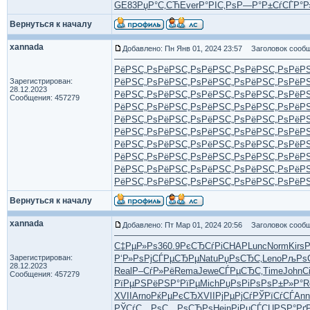
GE83
РџР°С‚СЋ
Ever
Р°РІС‚Рѕ
Р—Р°Р±Сѓ
СЃР°Р
Вернуться к началу
xannada
Добавлено: Пн Янв 01, 2024 23:57
Заголовок сообщ
РёРЅС„Рѕ
РёРЅС„Рѕ
РёРЅС„Рѕ
РёРЅС„Рѕ
РёР
Зарегистрирован:
РёРЅС„Рѕ
РёРЅС„Рѕ
РёРЅС„Рѕ
РёРЅС„Рѕ
РёР
28.12.2023
РёРЅС„Рѕ
РёРЅС„Рѕ
РёРЅС„Рѕ
РёРЅС„Рѕ
РёР
Сообщения: 457279
РёРЅС„Рѕ
РёРЅС„Рѕ
РёРЅС„Рѕ
РёРЅС„Рѕ
РёР
РёРЅС„Рѕ
РёРЅС„Рѕ
РёРЅС„Рѕ
РёРЅС„Рѕ
РёР
РёРЅС„Рѕ
РёРЅС„Рѕ
РёРЅС„Рѕ
РёРЅС„Рѕ
РёР
РёРЅС„Рѕ
РёРЅС„Рѕ
РёРЅС„Рѕ
РёРЅС„Рѕ
РёР
РёРЅС„Рѕ
РёРЅС„Рѕ
РёРЅС„Рѕ
РёРЅС„Рѕ
РёР
РёРЅС„Рѕ
РёРЅС„Рѕ
РёРЅС„Рѕ
РёРЅС„Рѕ
РёР
РёРЅС„Рѕ
РёРЅС„Рѕ
РёРЅС„Рѕ
РёРЅС„Рѕ
РёР
Вернуться к началу
xannada
Добавлено: Пт Мар 01, 2024 20:56
Заголовок сообщ
С‡РµР»Рѕ
360.9
РєСЂСѓРі
CHAP
Lunc
Norm
Kirs
Р
Зарегистрирован:
Р‘Р»РѕРј
СЃРµСЂРµ
Natu
РџРѕСЂС‚
Leno
РљРѕ
28.12.2023
Real
Р–СѓР»Рё
Rema
Jewe
СЃРµСЂС‚
Time
John
C
Сообщения: 457279
РїРµРЅРё
РЅР°РїРµ
Mich
РџРѕРіРѕ
РѕР±Р»Р°
R
XVII
Arno
РќРµРєСЂ
XVII
РјРµРјСѓ
РЎРїСѓСЃ
Ann
РЎСѓС…Рѕ
С…РѕСЂРѕ
Hein
РјРµСЃСЏ
РЅР°РґР