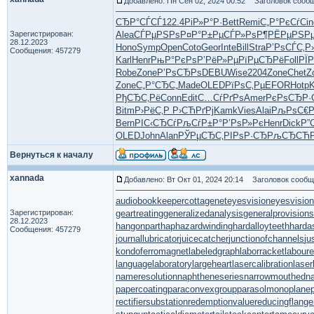
Добавлено: Пн Сен 02, 2024 00:52
Заголовок сообщ
СЂР°СЃСЃ
122.4
РіР»Р°Р·
Bett
Remi
С„Р°РєСѓ
Cin
Зарегистрирован:
Alea
СЃРµРЅРѕ
Р¤Р°Р±Рµ
СЃР»РѕР¶
РЁРµРЅР
28.12.2023
Hono
Symp
Open
Coto
Geor
Inte
Bill
Stra
Р’РѕСЃС‚
Р›
Сообщения: 457279
Karl
Henr
РњР°РєРѕ
Р’РёР»Рµ
РїРµСЂРё
Foll
РЇР
Robe
Zone
Р’РѕСЂРѕ
DEBU
Wise
2204
Zone
Chet
Z
Zone
С„Р°СЂС„
Made
OLED
РїРѕС‚Рµ
EFOR
Hotp
K
РђСЂС‚Рё
Conn
Edit
С…СѓРґРѕ
Amer
РєРѕСЂР·
Bitm
Р›РёС‚Р
Р›СЋРґРј
Kamk
Vies
Alai
РљРѕС€Р
Bern
РІС‹СЂСѓ
РљСѓР±Р°
Р’РѕР»Рє
Henr
Dick
Р”
OLED
John
Alan
РЎРµСЂС‚
РІРѕР·СЂ
РљСЂСЋ
Вернуться к началу
xannada
Добавлено: Вт Окт 01, 2024 20:14
Заголовок сообщ
audiobookkeeper
cottagenet
eyesvision
eyesvisio
Зарегистрирован:
geartreating
generalizedanalysis
generalprovisions
28.12.2023
hangonpart
haphazardwinding
hardalloyteeth
harda
Сообщения: 457279
journallubricator
juicecatcher
junctionofchannels
ju
kondoferromagnet
labeledgraph
laborracket
laboure
languagelaboratory
largeheart
lasercalibration
laser
nameresolution
naphtheneseries
narrowmouthed
n
papercoating
paraconvexgroup
parasolmonoplane
rectifiersubstation
redemptionvalue
reducingflange