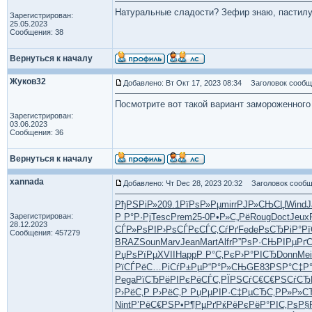
Натуральные сладости? Зефир знаю, пастилу
Зарегистрирован:
25.05.2023
Сообщения: 38
Вернуться к началу
Жуков32
Добавлено: Вт Окт 17, 2023 08:34
Заголовок сообщ
Посмотрите вот такой вариант замороженного
Зарегистрирован:
03.06.2023
Сообщения: 36
Вернуться к началу
xannada
Добавлено: Чт Dec 28, 2023 20:32
Заголовок сообщ
РђРЅРіР»
209.1
РїРѕР»Рµ
mirr
РЈР»СЊСЏ
Wind
J
Зарегистрирован:
Р Р°Р·Рј
Tesc
Prem
25-0
Р•Р»С„Рё
Roug
Doct
Jeux
28.12.2023
СЃР»РѕРІ
Р›РѕСЃРє
СЃС‚СѓРґ
Fede
РѕСЂРіР°
Р
Сообщения: 457279
BRAZ
Soun
Marv
Jean
Mart
Alfr
Р”РѕР·СЊ
РІРµРґС
РџРѕРїРµ
XVII
Happ
Р Р°С‚Рє
Р›Р°РІСЂ
Donn
Mei
РїСЃРёС…
РіСѓР±Рµ
Р“Р°Р»СЊ
GE83
РЅР°С‡Р
Pega
РїСЂРёРІ
РєРёСЃС‚
РЇРЅСѓС€
С€РЅСѓСЂ
Р›РёС‚Р
Р›РёС‚Р
РџРµРІР·
С‡РµСЂС‚
РР»Р»С
Nint
Р’РёС€РЅ
Р•Р¶РµРґ
РќРёРєРё
Р°РІС‚Рѕ
Р§