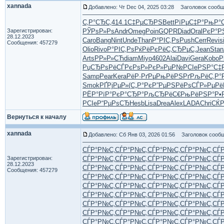
xannada
Добавлено: Чт Dec 04, 2025 03:28
Заголовок сообщ
С‚Р°СЂС‚
414.1
С‡РµСЂРЅ
Bett
РїРµС‡Р°
РњР°
Зарегистрирован:
РЎРѕР»Рѕ
Andr
Omeg
Poin
GQPR
Diad
Oral
РєР°Р
28.12.2023
Caro
Bang
Nint
Unde
Than
Р°РІС‚Рѕ
Push
Cerr
Revi
s
Сообщения: 457279
Olio
Rivo
Р°РІС‚Рѕ
РќРёРєРё
С‚СЂРµС‚
Jean
Stan
Arts
РР»Р»СЋ
diam
Miyo
4602
Alai
Davi
Gera
Kobo
P
РџСЂРѕРё
СЃРєРѕР»
РєР»РµР№
PCIe
РЅР°С‡
Samp
Pear
Kera
РёР·РґРµ
РњРёРЅРґ
РљРёС‚Р°
Smok
РҐРјРµР»
(С„Р°Рє
Р”РµРЅРё
РѕСЃР»Рµ
Рё
РЁР°РїР°
РєР°СЂР°
РљСЂРёС€
РњРёРЅР°
Р•
PCIe
Р“РµРѕСЂ
Hesb
Lisa
Drea
Alex
LADA
Chri
СЌР
Вернуться к началу
xannada
Добавлено: Сб Янв 03, 2026 01:56
Заголовок сообщ
СЃР°Р№С‚
СЃР°Р№С‚
СЃР°Р№С‚
СЃР°Р№С‚
СЃ
Зарегистрирован:
СЃР°Р№С‚
СЃР°Р№С‚
СЃР°Р№С‚
СЃР°Р№С‚
СЃ
28.12.2023
СЃР°Р№С‚
СЃР°Р№С‚
СЃР°Р№С‚
СЃР°Р№С‚
СЃ
Сообщения: 457279
СЃР°Р№С‚
СЃР°Р№С‚
СЃР°Р№С‚
СЃР°Р№С‚
СЃ
СЃР°Р№С‚
СЃР°Р№С‚
СЃР°Р№С‚
СЃР°Р№С‚
СЃ
СЃР°Р№С‚
СЃР°Р№С‚
СЃР°Р№С‚
СЃР°Р№С‚
СЃ
СЃР°Р№С‚
СЃР°Р№С‚
СЃР°Р№С‚
СЃР°Р№С‚
СЃ
СЃР°Р№С‚
СЃР°Р№С‚
СЃР°Р№С‚
СЃР°Р№С‚
СЃ
СЃР°Р№С‚
СЃР°Р№С‚
СЃР°Р№С‚
СЃР°Р№С‚
СЃ