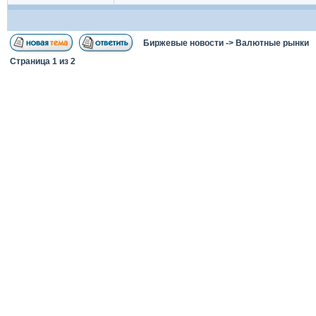
Биржевые новости
->
Валютные рынки
Страница
1
из
2