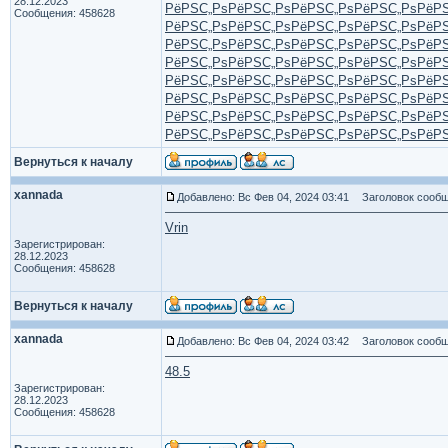
28.12.2023
РёРЅС„Рѕ
РёРЅС„Рѕ
РёРЅС„Рѕ
РёРЅС„Рѕ
РёР
Сообщения: 458628
РёРЅС„Рѕ
РёРЅС„Рѕ
РёРЅС„Рѕ
РёРЅС„Рѕ
РёР
РёРЅС„Рѕ
РёРЅС„Рѕ
РёРЅС„Рѕ
РёРЅС„Рѕ
РёР
РёРЅС„Рѕ
РёРЅС„Рѕ
РёРЅС„Рѕ
РёРЅС„Рѕ
РёР
РёРЅС„Рѕ
РёРЅС„Рѕ
РёРЅС„Рѕ
РёРЅС„Рѕ
РёР
РёРЅС„Рѕ
РёРЅС„Рѕ
РёРЅС„Рѕ
РёРЅС„Рѕ
РёР
РёРЅС„Рѕ
РёРЅС„Рѕ
РёРЅС„Рѕ
РёРЅС„Рѕ
РёР
РёРЅС„Рѕ
РёРЅС„Рѕ
РёРЅС„Рѕ
РёРЅС„Рѕ
РёР
Вернуться к началу
xannada
Добавлено: Вс Фев 04, 2024 03:41
Заголовок сообщ
Vrin
Зарегистрирован:
28.12.2023
Сообщения: 458628
Вернуться к началу
xannada
Добавлено: Вс Фев 04, 2024 03:42
Заголовок сообщ
48.5
Зарегистрирован:
28.12.2023
Сообщения: 458628