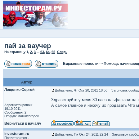
пай за ваучер
На страницу
1
,
2
,
3
...
63
,
64
,
65
След.
Биржевые новости
->
Помощь начинаю
Автор
Лещенко Сергей
Добавлено: Чт Окт 20, 2011 18:56
Заголовок сообще
Здравствуйте у меня 30 паев альфа капитал 
Зарегистрирован:
А самое главное я нехочу их продавать Что 
19.10.2011
Сообщения: 2
Откуда: магнитогорск
Вернуться к началу
investoram.ru
Добавлено: Пн Окт 24, 2011 22:24
Заголовок сообщ
Представитель