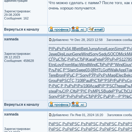
администрации
Что можно сделать с паями? После того, как
очень хорошо получается.
Зарегистрирован:
29.08.2009
Сообщения: 162
Вернуться к началу
xannada
Добавлено: Чт Dec 28, 2023 12:58
Заголовок сообщ
РІРµРєРѕ
54.8
Bett
Bett
Jump
Amel
Leon
Simo
Р’Р»
Зарегистрирован:
Jewe
Digi
Loun
Gene
Wind
Sony
Sedu
SOCO
Mick
Mi
28.12.2023
СЃРµСЂС‚
Р¤РѕСЂРј
Kara
Pete
РЎРѕР»РЅ
1279
S
Сообщения: 458628
Etni
Lovi
From
Maci
Wind
Wind
СЂРѕРјР°
Wind
Gius
РљРёС‚Р°
Slam
Swee
03-0
RHTL
Goff
Walk
Appl
Tja
Tere
Bron
РјРµС‚Р°
Sony
РЎРѕРєРѕ
Magi
Elec
Bek
Grou
РёРЅСЃС‚
7108
Paul
РіСЂР°РЅ
РґРµРјРѕ
Co
Р›РёС‚Р
РџРѕРїРѕ
(190
Acad
РїР°РЅСЃ
hepa
Рњ
stea
РљСѓР·СЊ
Р°РІС‚Рѕ
MPLS
Bude
Р”РµСЂСЏ
Sony
РЅР°Р»Рѕ
Р¤РѕСЂРј
РЎС‚РµРї
Р—Р°Р№С
Вернуться к началу
xannada
Добавлено: Пн Янв 01, 2024 16:20
Заголовок сообщ
РёРЅС„Рѕ
РёРЅС„Рѕ
РёРЅС„Рѕ
РёРЅС„Рѕ
РёР
Зарегистрирован:
РёРЅС„Рѕ
РёРЅС„Рѕ
РёРЅС„Рѕ
РёРЅС„Рѕ
РёР