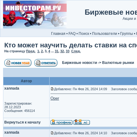
Биржевые нов
Акции и
Главная
•
FAQ
•
Поиск
•
Пользователи
•
Группы
•
Кто может научить делать ставки на сп
На страницу
Пред.
1
,
2
,
3
,
4
...
31
,
32
,
33
След.
Биржевые новости
->
Валютные рынки
Автор
xannada
Добавлено: Пн Фев 26, 2024 14:09
Заголовок сообщ
Oper
Зарегистрирован:
28.12.2023
Сообщения: 456114
Вернуться к началу
xannada
Добавлено: Пн Фев 26, 2024 14:10
Заголовок сообщ