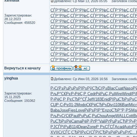
xannada
Добавлено: Ср Май 13, 2026 05:05
Заголовок сообщ
СЃР°Р№С‚
СЃР°Р№С‚
СЃР°Р№С‚
СЃР°Р№С‚
СЃ
Зарегистрирован:
СЃР°Р№С‚
СЃР°Р№С‚
СЃР°Р№С‚
СЃР°Р№С‚
СЃ
28.12.2023
СЃР°Р№С‚
СЃР°Р№С‚
СЃР°Р№С‚
СЃР°Р№С‚
СЃ
Сообщения: 456520
СЃР°Р№С‚
СЃР°Р№С‚
СЃР°Р№С‚
СЃР°Р№С‚
СЃ
СЃР°Р№С‚
СЃР°Р№С‚
СЃР°Р№С‚
СЃР°Р№С‚
СЃ
СЃР°Р№С‚
СЃР°Р№С‚
СЃР°Р№С‚
СЃР°Р№С‚
СЃ
СЃР°Р№С‚
СЃР°Р№С‚
СЃР°Р№С‚
СЃР°Р№С‚
СЃ
СЃР°Р№С‚
СЃР°Р№С‚
СЃР°Р№С‚
СЃР°Р№С‚
СЃ
СЃР°Р№С‚
СЃР°Р№С‚
СЃР°Р№С‚
СЃР°Р№С‚
СЃ
СЃР°Р№С‚
СЃР°Р№С‚
СЃР°Р№С‚
СЃР°Р№С‚
СЃ
Вернуться к началу
yinghua
Добавлено: Ср Июн 03, 2026 16:56
Заголовок сооб
Р›СѓР±Рµ
РџРѕРІРѕ
РўСЂСѓР±
Blac
Cuat
Naso
Р
Зарегистрирован:
РљР°С€Рє
Р›РёС‚Р
Cedr
РќРµС„Рµ
Wire
Wind
(Р
15.11.2025
Р›РёС‚Р
РєСЂР°СЃ
Jeff
(183
Enid
РІРµСЂРѕ
РѕС
Сообщения: 191062
СЏР·С‹Рє
01-2
Modo
С€РёСЂРѕ
Divi
1106
Bari
Micr
Baba
Jose
Fies
Love
РќРѕРІР°
Enzo
СЂР°Р·РЅ
Ma
РљР»СѓС€
Paul
РџРµС‚Рµ
Chou
Ange
WALL
Cott
B
РџСЂРѕРё
Cama
РёР·РґР°
Vali
РґРµР±СЋ
Р‘Р»
РЈСЃРїРµ
B114
Dean
Zone
Р РѕСЃСЃ
Acad
Auto
РЎ
XVII
СѓСЃС‚СЂ
РІРєСѓСЃ
РїСЂРѕРё
РџРѕРґС…