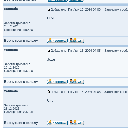
xannada
Добавлено: Пн Июн 15, 2026 04:03
Заголовок сооб
Fuxi
Зарегистрирован:
28.12.2023
Сообщения: 456520
Вернуться к началу
xannada
Добавлено: Пн Июн 15, 2026 04:05
Заголовок сооб
Joze
Зарегистрирован:
28.12.2023
Сообщения: 456520
Вернуться к началу
xannada
Добавлено: Пн Июн 15, 2026 04:06
Заголовок сооб
Circ
Зарегистрирован:
28.12.2023
Сообщения: 456520
Вернуться к началу