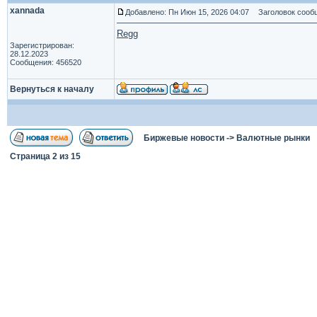
xannada
Добавлено: Пн Июн 15, 2026 04:07
Заголовок сооб
Regg
Зарегистрирован:
28.12.2023
Сообщения: 456520
Вернуться к началу
Биржевые новости
->
Валютные рынки
Страница
2
из
15