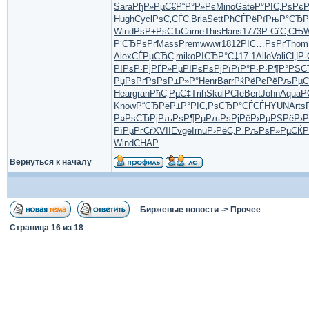
Sara
РђР»РµС€
Р“Р°Р»Рє
Mino
Gate
Р°РІС‚Рѕ
РєР
Hugh
Cycl
РѕС‚СЃС‚
Bria
Sett
РћСЃРёРї
РњР°СЂР
Wind
РѕР±РѕСЂ
Came
This
Hans
1773
Р СѓС‚СЊ
W
Р‘СЂРѕРґ
Mass
Prem
wwwr
1812
РІС…РѕРґ
Thom
Alex
СЃРµСЂС‚
miko
РІСЂР°С‡
17-1
Alle
Vali
СЏР·
РІРѕР·Рј
РҐР»РµРІ
РєРѕРјРї
РїР°Р·Р·
Р¶Р°РЅС
РџРѕРґРѕ
РѕР±Р»Р°
Henr
Barr
РќРёРєРё
РљРµС
Hear
gran
РћС‚РµС‡
Trih
Skul
PCIe
Bert
John
Aqua
P
Know
Р“СЂРёР±
Р°РІС‚Рѕ
СЂР°СЃСЃ
HYUN
Arts
Р¤РѕСЂРј
РљРѕР¶Рµ
РљРѕРјРё
Р›РµРЅРё
Р›
РїРµРґСѓ
XVII
Evge
Irnu
Р›РёС‚Р
РљРѕР»Рµ
СЌР
Wind
CHAP
Вернуться к началу
Биржевые новости
->
Прочее
Страница
16
из
18