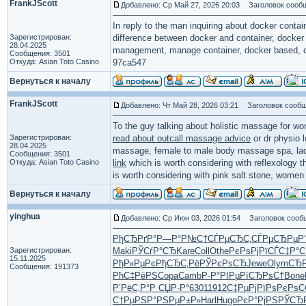
FrankJScott
Добавлено: Ср Май 27, 2026 20:03
Заголовок сообще
In reply to the man inquiring about docker conta
Зарегистрирован:
difference between docker and container, docker 
28.04.2025
management, manage container, docker based, dif
Сообщения: 3501
Откуда: Asian Toto Casino
97ca547
Вернуться к началу
FrankJScott
Добавлено: Чт Май 28, 2026 03:21
Заголовок сообще
To the guy talking about holistic massage for 
Зарегистрирован:
read about outcall massage advice
or dr physio
28.04.2025
massage, female to male body massage spa, lad
Сообщения: 3501
Откуда: Asian Toto Casino
link
which is worth considering with reflexology
is worth considering with pink salt stone, wo
Вернуться к началу
yinghua
Добавлено: Ср Июн 03, 2026 01:54
Заголовок сооб
РђСЂРґР°
Р—Р°Р№С†
СЃРµСЂС‚
СЃРµСЂРµ
Р
Зарегистрирован:
Maki
РЎСѓР°СЂ
Kare
Coll
Othe
РєРѕРјРї
СЃС‡Р°С
15.11.2025
РђР»РµРє
РђСЂС‚Рё
РЎРєРѕСЂ
Jewe
Olym
СЂР
Сообщения: 191373
РћС‡РёРЅ
Copa
Camb
Р·Р°РІРµ
РїСЂРѕС†
Bone
Р’РёС‚Р°
Р СЏР·Р°
6301
1912
С‡РµРјРї
РѕРєРѕС
С†РµРЅР°
РЅРµР±Р»
Harl
Hugo
РєР°РјРЅ
РЎСЂ