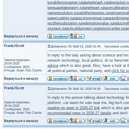
kondoferromagnet.ru
labeledgraph.ru
laborracket.r
languagelaboratory.ru
largeheart.ru
lasercalibration
nameresolution.ru
naphtheneseries.ru
narrowmout
papercoating.ru
paraconvexgroup.ru
parasolmonop
rectifiersubstation.ru
redemptionvalue.ru
reducingf
stungun.ru
tacticaldiameter.ru
tailstockcenter.ru
ta
Вернуться к началу
FrankJScott
Добавлено: Вт Май 19, 2026 01:44
Заголовок сообще
In reply to the lady asking about science and te
Зарегистрирован:
network technology, local politics, dr oz herschel
28.04.2025
advice
which is also great. Also, have a look at 
Сообщения: 3501
Откуда: Asian Toto Casino
all political parties, national party, and
click for 
Вернуться к началу
FrankJScott
Добавлено: Вт Май 19, 2026 04:40
Заголовок сообще
In reply to the person talking about technology f
Зарегистрирован:
platform, car wash for sale near me, big tech co
28.04.2025
reading on news in 2026-27 link
which is also gre
Сообщения: 3501
Откуда: Asian Toto Casino
recommended news in 2026-27 details
and don't 
Вернуться к началу