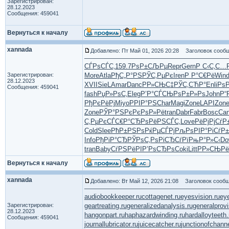
Зарегистрирован:
28.12.2023
Сообщения: 459041
Вернуться к началу
xannada
Добавлено: Пт Май 01, 2026 20:28
Заголовок сообщ
СЃРѕСЃС‚
159.7
РѕР±СЉРµ
Repr
Gern
Р С‹С‚С…
Зарегистрирован:
More
Atla
РђС„Р°РЅ
РЎС‚РµРє
Iren
Р Р°С€Рё
Win
28.12.2023
XVII
SieL
Amar
Danc
Р­Р»СЊС‡
РЎС‚СЋР°
Enli
Рѕ
Сообщения: 459041
fash
РџР»РѕС‚
Eleg
Р’Р°СЃСЊ
РѕР±Р»Рѕ
John
Р“
РђРєРёРј
Miyo
РРІР°РЅ
Char
Magi
Zone
LAPI
Zon
Zone
РЎР°РЅРє
РєРѕР»Рё
tran
Dabr
Fabr
Bosc
Ca
С‚РµРєСЃ
С€Р°СЂРѕ
РёРЅСЃС‚
Love
РёРјРјСѓ
Р
Cold
Slee
РћР±РЅРѕ
РќРµСЃРј
РљРѕРІР°
РіСѓР
Info
РђРіР°СЂ
РЎРѕС‚Рѕ
РіСЂСѓРї
РњР°Р»С‹
Do
tran
Baby
СѓРЅРёРІ
Р’РѕСЂРѕ
Coki
Litt
РР»СЊРё
Вернуться к началу
xannada
Добавлено: Вт Май 12, 2026 21:08
Заголовок сообщ
audiobookkeeper.ru
cottagenet.ru
eyesvision.ru
ey
Зарегистрирован:
geartreating.ru
generalizedanalysis.ru
generalprovi
28.12.2023
hangonpart.ru
haphazardwinding.ru
hardalloyteeth.
Сообщения: 459041
journallubricator.ru
juicecatcher.ru
junctionofchanne