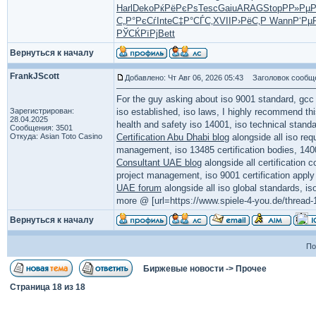
Harl
Deko
РќРёРєРѕ
Tesc
Gaiu
ARAG
Stop
Р­Р»Рµ
С„Р°РєСѓ
Inte
С‡Р°СЃС‚
XVII
Р›РёС‚Р
Wann
Р‘Рµ
РЎСЌРїРј
Bett
Вернуться к началу
FrankJScott
Добавлено: Чт Авг 06, 2026 05:43
Заголовок сообщени
For the guy asking about iso 9001 standard, gcc
Зарегистрирован:
iso established, iso laws, I highly recommend th
28.04.2025
health and safety iso 14001, iso technical standa
Сообщения: 3501
Откуда: Asian Toto Casino
Certification Abu Dhabi blog
alongside all iso req
management, iso 13485 certification bodies, 14001
Consultant UAE blog
alongside all certification 
project management, iso 9001 certification apply o
UAE forum
alongside all iso global standards, iso
more @ [url=https://www.spiele-4-you.de/threa
Вернуться к началу
По
Биржевые новости
->
Прочее
Страница
18
из
18