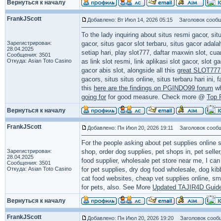
Вернуться к началу
FrankJScott
Добавлено: Вт Июл 14, 2026 05:15
Заголовок сообще
To the lady inquiring about situs resmi gacor, sit
Зарегистрирован:
gacor, situs gacor slot terbaru, situs gacor adala
28.04.2025
setiap hari, play slot777, daftar maxwin slot, cuan
Сообщения: 3501
Откуда: Asian Toto Casino
as link slot resmi, link aplikasi slot gacor, slot
gacor abis slot, alongside all this
great SLOT777
gacors, situs situs online, situs terbaru hari ini,
this
here are the findings on PGINDO99 forum
wh
going for
for good measure. Check more @
Top 
Вернуться к началу
FrankJScott
Добавлено: Пн Июл 20, 2026 19:11
Заголовок сообщен
For the people asking about pet supplies online s
Зарегистрирован:
shop, order dog supplies, pet shops in, pet selle
28.04.2025
food supplier, wholesale pet store near me, I can
Сообщения: 3501
Откуда: Asian Toto Casino
for pet supplies, dry dog food wholesale, dog ki
cat food websites, cheap vet supplies online, sm
for pets, also. See More
Updated TAJIR4D Guid
Вернуться к началу
FrankJScott
Добавлено: Пн Июл 20, 2026 19:20
Заголовок сообщен