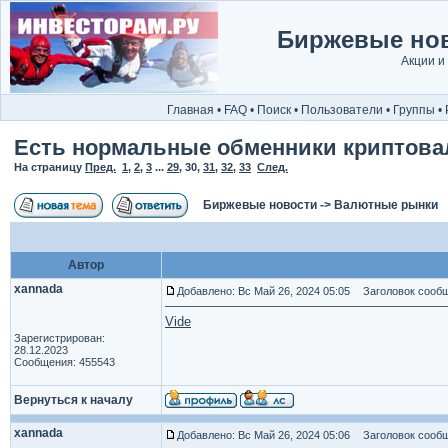
Биржевые нов
Акции и
Главная
•
FAQ
•
Поиск
•
Пользователи
•
Группы
•
Есть нормальные обменники криптов
На страницу
Пред.
1
,
2
,
3
...
29
,
30
,
31
,
32
,
33
След.
Биржевые новости
->
Валютные рынки
Автор
xannada
Добавлено: Вс Май 26, 2024 05:05
Заголовок сообщ
Vide
Зарегистрирован:
28.12.2023
Сообщения: 455543
Вернуться к началу
xannada
Добавлено: Вс Май 26, 2024 05:06
Заголовок сообщ