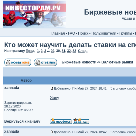
Биржевые нов
Акции и
Главная
•
FAQ
•
Поиск
•
Пользователи
•
Группы
•
Кто может научить делать ставки на сп
На страницу
Пред.
1
,
2
,
3
...
29
,
30
,
31
,
32
,
33
След.
Биржевые новости
->
Валютные рынки
Автор
xannada
Добавлено: Пн Май 27, 2024 18:41
Заголовок сообщ
Sony
Зарегистрирован:
28.12.2023
Сообщения: 456771
Вернуться к началу
xannada
Добавлено: Пн Май 27, 2024 18:42
Заголовок сообщ