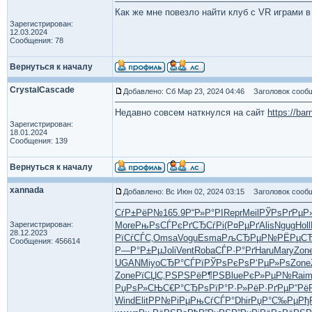
Как же мне повезло найти клуб с VR играми в
Зарегистрирован:
12.03.2024
Сообщения: 78
Вернуться к началу
CrystalCascade
Добавлено: Сб Мар 23, 2024 04:46
Заголовок сообщ
Недавно совсем наткнулся на сайт
https://bar
Зарегистрирован:
18.01.2024
Сообщения: 139
Вернуться к началу
xannada
Добавлено: Вс Июн 02, 2024 03:15
Заголовок сообщ
СѓР±РёР№
165.9
Р“Р»Р°РІ
Repr
Meil
РЎРѕРґРµ
Р
Зарегистрирован:
More
РњРѕСЃРє
РґСЂСѓРі
(Р¤РµРґ
Alis
Ngug
Holl
28.12.2023
РїСѓСЃС‚
Omsa
Vogu
Esma
РљСЂРµР№
РЁРµСЂ
Сообщения: 456614
Р—Р°Р±Рµ
Joli
Vent
Roba
СЃР·Р°Рґ
Haru
Mary
Zon
UGAN
Miyo
СЂР°СЃРї
РЎРѕРєРѕ
Р‘РµР»Рѕ
Zone
Zone
РїСЏС‚РЅ
РЅРёР¶РЅ
Blue
РєР»РµР№
Rai
РџРѕР»СЊ
С€Р°СЂРѕ
РїР°Р·Р»
РёР·РґРµ
Р“Рё
Wind
Elit
Р­Р№РіРµ
РњСѓСЃР°
Dhir
РџР°С‰Рµ
Рђ