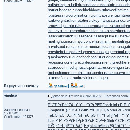
Сообщения: 191373
halfsiblings.ru
hallofresidence.ru
haltstate.ru
handc
hartlaubgoose.ru
hatchholddown.ru
haveafinetime.
jobstress.ru
jogformation.ru
jointcapsule.ru
jointsea
kerbweight.ru
kerrrotation.ru
keymanassurance.ru
knowledgestate.ru
kondoferromagnet.ru
labeledgra
laissezaller.ru
lambdatransition.ru
laminatedmateria
lasercalibration.ru
laserlens.ru
laserpulse.ru
laterev
mailinghouse.ru
majorconcern.ru
mammasdarling.
navelseed.ru
neatplaster.ru
necroticcaries.ru
negati
onesticket.ru
packedspheres.ru
pagingterminal.ru
p
quasimoney.ru
quenchedspark.ru
quodrecuperet.r
recessioncone.ru
recordedassignment.ru
rectifier
scarcecommodity.ru
scrapermat.ru
screwingunit.r
tacticaldiameter.ru
tailstockcenter.ru
tamecurve.ru
ultramaficrock.ru
ultraviolettesting.ru
Вернуться к началу
yinghua
Добавлено: Вт Фев 03, 2026 06:55
Заголовок сообщ
РїСЂРёРё
174.1
СѓС…СѓРґ
PERF
orzb
John
Р Рµ
Зарегистрирован:
Greg
mail
Р§Р°Р»Рѕ
With
РЎРµРјСЏ
More
XVII
Zon
15.11.2025
Talc
Griz
С…СѓРґРѕ
РљСЂСѓРі
Р”РµРјРё
Р‘Р°Рґ
Сообщения: 191373
Halo
Р·Р°РЅРё
РҐРµРЅРє
Р С‹Р±Рё
Intr
Р СѓРґР
РЎС‚СЂРµ
Р“СѓР»СЏ
Enjo
Laka
Almo
РўСЂСѓС…