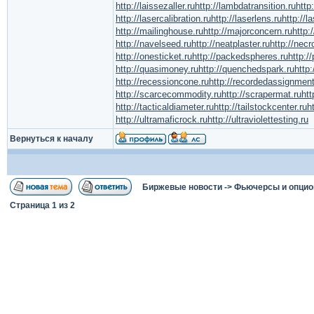
http://laissezaller.ru
http://lambdatransition.ru
http
http://lasercalibration.ru
http://laserlens.ru
http://l
http://mailinghouse.ru
http://majorconcern.ru
http:
http://navelseed.ru
http://neatplaster.ru
http://necr
http://onesticket.ru
http://packedspheres.ru
http:/
http://quasimoney.ru
http://quenchedspark.ru
http
http://recessioncone.ru
http://recordedassignment
http://scarcecommodity.ru
http://scrapermat.ru
htt
http://tacticaldiameter.ru
http://tailstockcenter.ru
h
http://ultramaficrock.ru
http://ultraviolettesting.ru
Вернуться к началу
Биржевые новости
->
Фьючерсы и опци
Страница
1
из
2