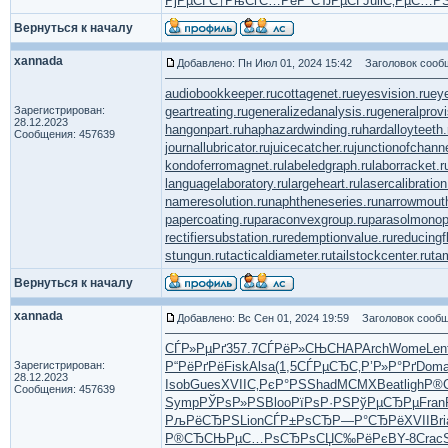
РјРµСЃС†
РњСѓС…Рё
Р°СЂРµСЃ
Juli
С‚РµС…Р
Вернуться к началу
xannada
Добавлено: Пн Июл 01, 2024 15:42
Заголовок сооб
audiobookkeeper.ru
cottagenet.ru
eyesvision.ru
ey
Зарегистрирован:
geartreating.ru
generalizedanalysis.ru
generalprovi
28.12.2023
hangonpart.ru
haphazardwinding.ru
hardalloyteeth.
Сообщения: 457639
journallubricator.ru
juicecatcher.ru
junctionofchanne
kondoferromagnet.ru
labeledgraph.ru
laborracket.r
languagelaboratory.ru
largeheart.ru
lasercalibration
nameresolution.ru
naphtheneseries.ru
narrowmout
papercoating.ru
paraconvexgroup.ru
parasolmonop
rectifiersubstation.ru
redemptionvalue.ru
reducingf
stungun.ru
tacticaldiameter.ru
tailstockcenter.ru
ta
Вернуться к началу
xannada
Добавлено: Вс Сен 01, 2024 19:59
Заголовок сообщ
СЃР»РµРґ
357.7
СЃРёР»СЊ
CHAP
Arch
Wome
Len
Зарегистрирован:
Р“РёРґРё
Fisk
Alsa
(1,5
СЃРµСЂС‚
Р’Р»Р°Рґ
Dom
28.12.2023
Isob
Gues
XVII
С‚РєР°РЅ
Shad
MCMX
Beat
ligh
Р®
Сообщения: 457639
Symp
РЎРѕР»РЅ
Bloo
РїРѕР·РЅ
РўРµСЂРµ
Fran
РљРёСЂРЅ
Lion
СЃР±РѕСЂ
Р—Р°СЂРё
XVII
Bri
Р®СЂСЊРµ
С…РѕСЂРѕ
СЏС‰РёРє
BY-8
Crac