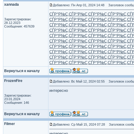
xannada
Добавлено: Пн Апр 01, 2024 14:48
Заголовок сообщ
СЃР°Р№С‚
СЃР°Р№С‚
СЃР°Р№С‚
СЃР°Р№С‚
СЃ
Зарегистрирован:
СЃР°Р№С‚
СЃР°Р№С‚
СЃР°Р№С‚
СЃР°Р№С‚
СЃ
28.12.2023
СЃР°Р№С‚
СЃР°Р№С‚
СЃР°Р№С‚
СЃР°Р№С‚
СЃ
Сообщения: 457639
СЃР°Р№С‚
СЃР°Р№С‚
СЃР°Р№С‚
СЃР°Р№С‚
СЃ
СЃР°Р№С‚
СЃР°Р№С‚
СЃР°Р№С‚
СЃР°Р№С‚
СЃ
СЃР°Р№С‚
СЃР°Р№С‚
СЃР°Р№С‚
СЃР°Р№С‚
СЃ
СЃР°Р№С‚
СЃР°Р№С‚
СЃР°Р№С‚
СЃР°Р№С‚
СЃ
СЃР°Р№С‚
СЃР°Р№С‚
СЃР°Р№С‚
СЃР°Р№С‚
СЃ
СЃР°Р№С‚
СЃР°Р№С‚
СЃР°Р№С‚
СЃР°Р№С‚
СЃ
СЃР°Р№С‚
СЃР°Р№С‚
СЃР°Р№С‚
СЃР°Р№С‚
СЃ
Вернуться к началу
FrozenFire
Добавлено: Вс Май 12, 2024 02:55
Заголовок сообщ
интересно
Зарегистрирован:
23.01.2024
Сообщения: 146
Вернуться к началу
Filmer
Добавлено: Ср Май 15, 2024 07:28
Заголовок сообщ
интересно