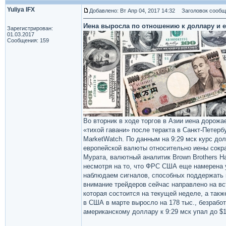
Yuliya IFX
Добавлено: Вт Апр 04, 2017 14:32
Заголовок сообщ
Иена выросла по отношению к доллару и 
Зарегистрирован:
01.03.2017
Сообщения: 159
Во вторник в ходе торгов в Азии иена дорожа
«тихой гавани» после теракта в Санкт-Петер
MarketWatch. По данным на 9:29 мск курс дол
европейской валюты относительно иены сокра
Мурата, валютный аналитик Brown Brothers Ha
несмотря на то, что ФРС США еще намерена 
наблюдаем сигналов, способных поддержать к
внимание трейдеров сейчас направлено на в
которая состоится на текущей неделе, а так
в США в марте выросло на 178 тыс., безработ
американскому доллару к 9:29 мск упал до $1