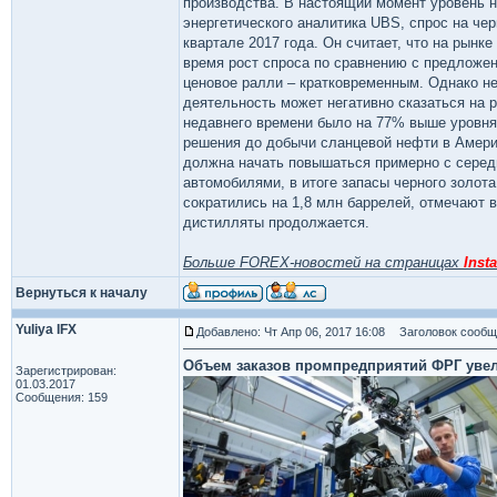
производства. В настоящий момент уровень н
энергетического аналитика UBS, спрос на че
квартале 2017 года. Он считает, что на рын
время рост спроса по сравнению с предложен
ценовое ралли – кратковременным. Однако н
деятельность может негативно сказаться на 
недавнего времени было на 77% выше уровня 
решения до добычи сланцевой нефти в Амери
должна начать повышаться примерно с середи
автомобилями, в итоге запасы черного золо
сократились на 1,8 млн баррелей, отмечают в 
дистилляты продолжается.
Больше FOREX-новостей на страницах
Insta
Вернуться к началу
Yuliya IFX
Добавлено: Чт Апр 06, 2017 16:08
Заголовок сообщ
Объем заказов промпредприятий ФРГ увел
Зарегистрирован:
01.03.2017
Сообщения: 159