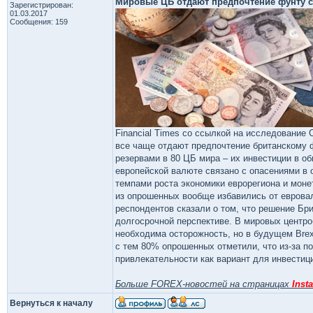
Мировые ЦБ отдают предпочтение фунту с
Зарегистрирован:
01.03.2017
Сообщения: 159
Financial Times со ссылкой на исследование 
все чаще отдают предпочтение британскому ф
резервами в 80 ЦБ мира – их инвестиции в о
европейской валюте связано с опасениями в 
темпами роста экономики еврорегиона и моне
из опрошенных вообще избавились от евровал
респондентов сказали о том, что решение Бр
долгосрочной перспективе. В мировых центро
необходима осторожность, но в будущем Bre
с тем 80% опрошенных отметили, что из-за 
привлекательности как вариант для инвестиц
Больше FOREX-новостей на страницах
Insta
Вернуться к началу