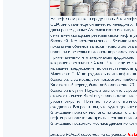
На нефтяном рынке в среду вновь были зафик
США они стали еще сильнее, но ненадолго. 
днем ранее данные Американского института 
семь дней складские резервы сырой нефти ув
баррелей. Тем временем запасы бензина и дис
показатель объемов запасов черного золота 
подошли и резервы в главном перевалочном х
Примечательно, что американцы продолжают у
как ранее составлял 7,4 млн. Что касается э
излишнее предложение, но ответственность з
Минэнерго США потрудилось влить нефть на р
баррелей, а за месяц этот показатель прибл
За отчетный период было добавлено еще 20 ты
баррелей в сутки. Неудивительно, что сырье
стоимость смеси Brent опускалась даже ниже 
уровня открытия. Понятно, что это не что ин
ежедневно. Вопрос в том, что будет дальше 
ближайшей перспективе, вполне может стать
нефтепроизводителям прийти к соглашению ил
ближайшие несколько месяцев движение котир
Больше FOREX-новостей на страницах
Insta