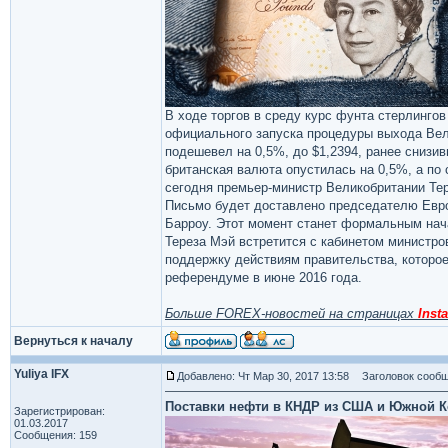
В ходе торгов в среду курс фунта стерлинго
официального запуска процедуры выхода Вел
подешевел на 0,5%, до $1,2394, ранее снизив
британская валюта опустилась на 0,5%, а по
сегодня премьер-министр Великобритании Тер
Письмо будет доставлено председателю Евро
Барроу. Этот момент станет формальным нач
Тереза Мэй встретится с кабинетом министров
поддержку действиям правительства, которое
референдуме в июне 2016 года.
Больше FOREX-новостей на страницах
Insta
Вернуться к началу
Yuliya IFX
Добавлено: Чт Мар 30, 2017 13:58
Заголовок сообщ
Поставки нефти в КНДР из США и Южной К
Зарегистрирован:
01.03.2017
Сообщения: 159