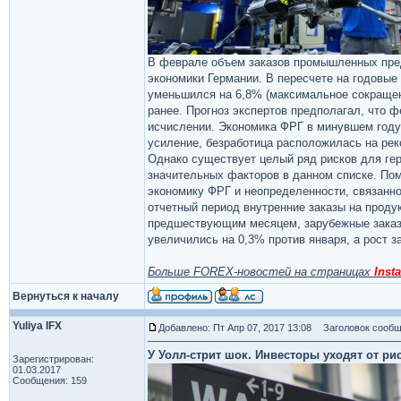
В феврале объем заказов промышленных пред
экономики Германии. В пересчете на годовые
уменьшился на 6,8% (максимальное сокращени
ранее. Прогноз экспертов предполагал, что ф
исчислении. Экономика ФРГ в минувшем году
усиление, безработица расположилась на реко
Однако существует целый ряд рисков для ге
значительных факторов в данном списке. Пом
экономику ФРГ и неопределенности, связанн
отчетный период внутренние заказы на прод
предшествующим месяцем, зарубежные заказы
увеличились на 0,3% против января, а рост з
Больше FOREX-новостей на страницах
Insta
Вернуться к началу
Yuliya IFX
Добавлено: Пт Апр 07, 2017 13:08
Заголовок сообщ
У Уолл-стрит шок. Инвесторы уходят от ри
Зарегистрирован:
01.03.2017
Сообщения: 159