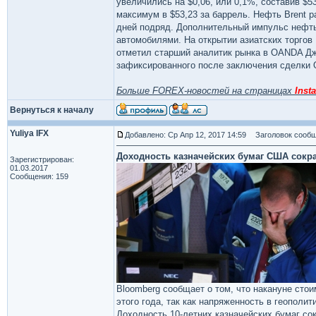
увеличились на $0,06, или 0,1%, составив $5
максимум в $53,23 за баррель. Нефть Brent р
дней подряд. Дополнительный импульс нефть
автомобилями. На открытии азиатских торгов 
отметил старший аналитик рынка в OANDA Дж
зафиксированного после заключения сделки
Больше FOREX-новостей на страницах
Insta
Вернуться к началу
Yuliya IFX
Добавлено: Ср Апр 12, 2017 14:59
Заголовок сообщ
Доходность казначейских бумаг США сокр
Зарегистрирован:
01.03.2017
Сообщения: 159
Bloomberg сообщает о том, что накануне сто
этого года, так как напряженность в геополи
Доходность 10-летних казначейских бумаг сок