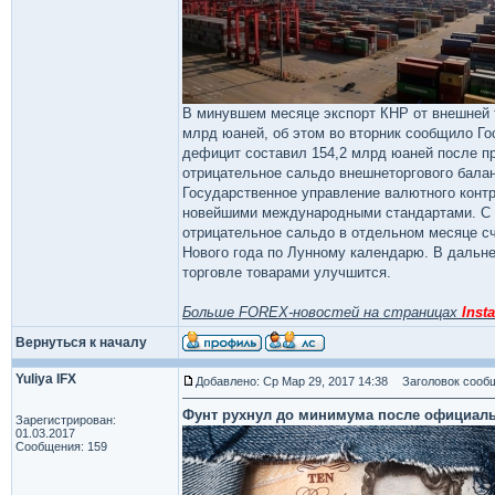
В минувшем месяце экспорт КНР от внешней т
млрд юаней, об этом во вторник сообщило Го
дефицит составил 154,2 млрд юаней после п
отрицательное сальдо внешнеторгового баланс
Государственное управление валютного контр
новейшими международными стандартами. С э
отрицательное сальдо в отдельном месяце с
Нового года по Лунному календарю. В дальне
торговле товарами улучшится.
Больше FOREX-новостей на страницах
Insta
Вернуться к началу
Yuliya IFX
Добавлено: Ср Мар 29, 2017 14:38
Заголовок сообщ
Фунт рухнул до минимума после официальн
Зарегистрирован:
01.03.2017
Сообщения: 159