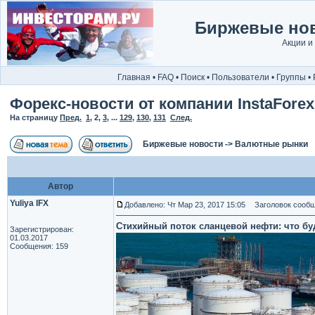
Биржевые нов
Акции и
Главная
•
FAQ
•
Поиск
•
Пользователи
•
Группы
•
Форекс-новости от компании InstaForex
На страницу
Пред.
1
,
2
,
3
, ...
129
,
130
,
131
След.
Биржевые новости
->
Валютные рынки
Автор
Yuliya IFX
Добавлено: Чт Мар 23, 2017 15:05
Заголовок сообщ
Стихийный поток сланцевой нефти: что бу
Зарегистрирован:
01.03.2017
Сообщения: 159