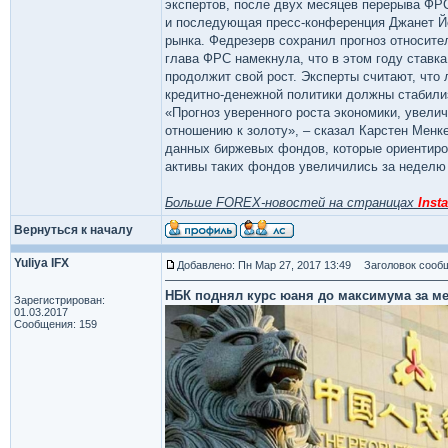
экспертов, после двух месяцев перерыва ФРС 
и последующая пресс-конференция Джанет Йе
рынка. Федрезерв сохранил прогноз относите
глава ФРС намекнула, что в этом году ставка
продолжит свой рост. Эксперты считают, чт
кредитно-денежной политики должны стабилиз
«Прогноз уверенного роста экономики, увелич
отношению к золоту», – сказал Карстен Менке
данных биржевых фондов, которые ориентиро
активы таких фондов увеличились за неделю т
Больше FOREX-новостей на страницах
Insta
Вернуться к началу
Yuliya IFX
Добавлено: Пн Мар 27, 2017 13:49
Заголовок сообщ
НБК поднял курс юаня до максимума за м
Зарегистрирован:
01.03.2017
Сообщения: 159