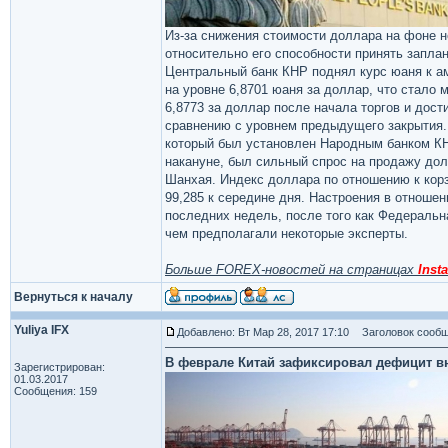
Из-за снижения стоимости доллара на фоне 
относительно его способности принять запла
Центральный банк КНР поднял курс юаня к ам
на уровне 6,8701 юаня за доллар, что стало
6,8773 за доллар после начала торгов и дост
сравнению с уровнем предыдущего закрытия.
который был установлен Народным банком КН
накануне, был сильный спрос на продажу долл
Шанхая. Индекс доллара по отношению к корз
99,285 к середине дня. Настроения в отноше
последних недель, после того как Федеральн
чем предполагали некоторые эксперты.
Больше FOREX-новостей на страницах
Insta
Вернуться к началу
Yuliya IFX
Добавлено: Вт Мар 28, 2017 17:10
Заголовок сообщ
В феврале Китай зафиксировал дефицит вн
Зарегистрирован:
01.03.2017
Сообщения: 159