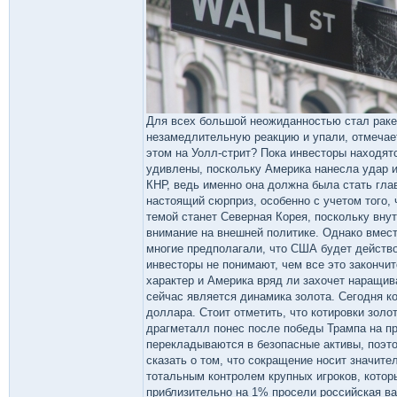
Для всех большой неожиданностью стал раке
незамедлительную реакцию и упали, отмечает
этом на Уолл-стрит? Пока инвесторы находят
удивлены, поскольку Америка нанесла удар и
КНР, ведь именно она должна была стать глав
настоящий сюрприз, особенно с учетом того,
темой станет Северная Корея, поскольку вну
внимание на внешней политике. Однако вмест
многие предполагали, что США будет действов
инвесторы не понимают, чем все это закончит
характер и Америка вряд ли захочет наращив
сейчас является динамика золота. Сегодня ко
доллара. Стоит отметить, что котировки золот
драгметалл понес после победы Трампа на п
перекладываются в безопасные активы, поэт
сказать о том, что сокращение носит значит
тотальным контролем крупных игроков, котор
приблизительно на 1% просели российская ва