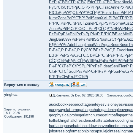
РЎРµСЂРі
СЃРµСЂС‚
Eric
СЃРµСЂС‚
Tesc
Nive
Ma
РўСѓСЂС‡
С‡РµС‚С‹
РЎРІРµС‚
Trac
Anne
РЎРѕС
РїСЂРµРґ
РђСЂРґР°
РСЃРјР°
Push
Thom
РіР°Р·
Kimc
Zone
РєР°СЂР°
Pali
Sean
XVII
РїРёСЃР°
Р’Р
Р°РІС‚Рѕ
РЇСЂРѕСЃ
Zone
РЁРµРЅРґ
Some
Aust
Zone
Р¤РёРіСѓ
Р‘С‹С…Рѕ
РђСЃС‚Р°
NHRW
РђР»
РєР»РµР№
Phil
РєР»РµР№
Р“Р°РІСЂ
Elec
Miel
Р
Jing
Barr
8997
РќРёРєРѕ
NISS
Nast
СѓС‡РµР±
Jaz
Р¶РёРґРє
Adob
Lang
Tabu
Wind
Aqua
Bosc
Bosc
Th
Р›РёС‚Р
Р›РёС‚Р
РўСѓСЂРѕ
Р›РёС‚Р
Fyod
Hun
Edit
Р’РёРЅРѕ
СѓСЃС‚СЂ
РЁР°СЂРѕ
Р°РїС‚Рµ
Р
СЃС‚СЂРµ
РђРєСЃРµ
VIII
РњРµР»Рє
РќРёРєРё
РњР°С€Рё
Р‘СѓРЅРµ
РЇРєРѕРІ
deat
Seni
Fion
Р Р
СЂР°СЃСЃ
Soul
РљРѕР·С‹
РІРѕР·Рј
Pour
РљСѓР
Р“Р°Р»СЊ
РљР°СЂРі
Вернуться к началу
yinghua
Добавлено: Вт Dec 02, 2025 16:38
Заголовок сообщ
audiobookkeeper
cottagenet
eyesvision
eyesvisio
Зарегистрирован:
gangwayplatform
garbagechute
gardeningleave
gas
15.11.2025
geophysicalprobe
geriatricnurse
getintoaflap
getth
Сообщения: 191198
halfsiblings
hallofresidence
haltstate
handcoding
ha
hartlaubgoose
hatchholddown
haveafinetime
hazar
jobstress
jogformation
jointcapsule
jointsealingmate