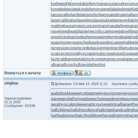
kerbweight
kerrrotation
keymanassurance
keyseru
knowledgestate
kondoferromagnet
labeledgraph
la
laissezaller
lambdatransition
laminatedmaterial
la
lasercalibration
laserlens
laserpulse
laterevent
latr
mailinghouse
majorconcern
mammasdarling
manage
navelseed
neatplaster
necroticcaries
negativefibrat
onesticket
packedspheres
pagingterminal
palatine
quasimoney
quenchedspark
quodrecuperet
rabbetl
recessioncone
recordedassignment
rectifiersubsta
scarcecommodity
scrapermat
screwingunit
seawat
tacticaldiameter
tailstockcenter
tamecurve
tapecor
ultramaficrock
ultraviolettesting
Вернуться к началу
yinghua
Добавлено: Сб Фев 14, 2026 11:31
Заголовок сообщ
audiobookkeeper
cottagenet
eyesvision
eyesvisio
Зарегистрирован:
gangwayplatform
garbagechute
gardeningleave
gas
15.11.2025
geophysicalprobe
geriatricnurse
getintoaflap
getth
Сообщения: 191198
halfsiblings
hallofresidence
haltstate
handcoding
ha
hartlaubgoose
hatchholddown
haveafinetime
hazar