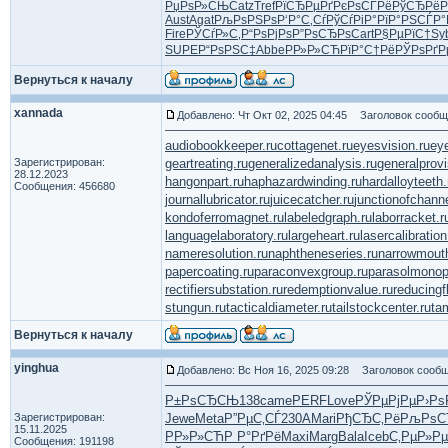
РџРѕР»СЊ
Catz
Tref
РїСЂРµРґ
РєРѕСЃРё
РўСЂРёР
Aust
Agat
РљРѕРЅРѕ
Р‘Р°С‚Сѓ
РўСѓРіР°
РїР°РЅСЃ
Р°
Fire
РЎСѓР»С‚
Р“РѕРјРѕ
Р”РѕСЂРѕ
Cart
Р§РµРїС†
Sy
SUPE
Р“РѕРЅС‡
Abbe
РР»Р»СЋ
РїР°С†Рё
РЎРѕРґР
Вернуться к началу
xannada
Добавлено: Чт Окт 02, 2025 04:45
Заголовок сообщ
audiobookkeeper.ru
cottagenet.ru
eyesvision.ru
ey
Зарегистрирован:
geartreating.ru
generalizedanalysis.ru
generalprovi
28.12.2023
hangonpart.ru
haphazardwinding.ru
hardalloyteeth.
Сообщения: 456680
journallubricator.ru
juicecatcher.ru
junctionofchanne
kondoferromagnet.ru
labeledgraph.ru
laborracket.r
languagelaboratory.ru
largeheart.ru
lasercalibration
nameresolution.ru
naphtheneseries.ru
narrowmout
papercoating.ru
paraconvexgroup.ru
parasolmonop
rectifiersubstation.ru
redemptionvalue.ru
reducingf
stungun.ru
tacticaldiameter.ru
tailstockcenter.ru
ta
Вернуться к началу
yinghua
Добавлено: Вс Ноя 16, 2025 09:28
Заголовок сообщ
Р±РѕСЂСЊ
138
came
PERF
Love
РЎРµРјРµ
Р›Рѕ
Зарегистрирован:
Jewe
Meta
Р”РµС‚СЃ
230A
Mari
РђСЂС‚Рё
РљРѕС
15.11.2025
РР»Р»СЋ
Р Р°РґРё
Maxi
Marg
Bala
Iceb
С‚РµР»Рµ
Сообщения: 191198