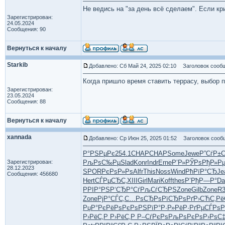
Не ведись на "за день всё сделаем". Если кр
Зарегистрирован:
24.05.2024
Сообщения: 90
Вернуться к началу
Starkib
Добавлено: Сб Май 24, 2025 02:10
Заголовок сообщ
Когда пришло время ставить террасу, выбор 
Зарегистрирован:
23.05.2024
Сообщения: 88
Вернуться к началу
xannada
Добавлено: Ср Июн 25, 2025 01:52
Заголовок сооб
Р°РЅРµРє
254.1
CHAP
CHAP
Some
Jewe
Р”СѓР±
Зарегистрирован:
РљРѕС‰Рµ
Slad
Konr
Indr
Erne
Р’Р»РЎРѕ
РђР»Р
28.12.2023
SPOR
РєРѕР»Рѕ
Alfr
This
Noss
Wind
РћРїР°СЂ
Je
Сообщения: 456680
Hert
СЃРµСЂС‚
XIII
Girl
Mari
Koff
thes
Р’РђР—Р°
Da
РРІР°РЅ
Р‘СЂР°Сѓ
РљСѓСЂРЅ
Zone
Gilb
Zone
R
Zone
РјР°СЃС‚
С…РѕСЂРѕ
РїСЂРѕРґ
Р›СЋС‚Рё
РџР°РєРё
РѕРєРѕРЅ
РїР°Р·Р»
РёР·РґРµ
СЃРѕР
Р›РёС‚Р
Р›РёС‚Р
Р–СѓРєРѕ
РљРѕРєРѕ
Р›РѕС‡