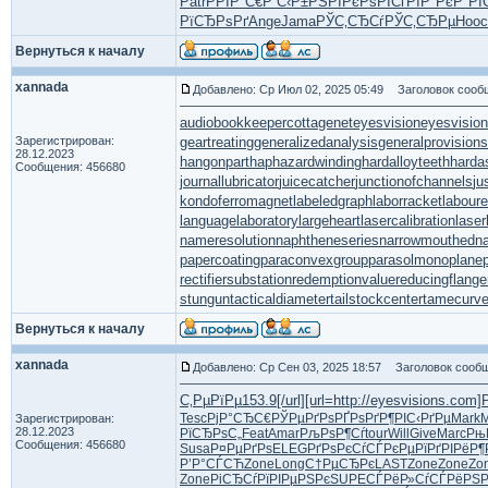
Patr
РРІР°С€
Р С‹Р±РЅ
РЇРєРѕРІ
СѓРїР°Рє
Р°РІ
РїСЂРѕРґ
Ange
Jama
РЎС‚СЂСѓ
РЎС‚СЂРµ
Hooc
Вернуться к началу
xannada
Добавлено: Ср Июл 02, 2025 05:49
Заголовок сооб
audiobookkeeper
cottagenet
eyesvision
eyesvisio
Зарегистрирован:
geartreating
generalizedanalysis
generalprovisions
28.12.2023
hangonpart
haphazardwinding
hardalloyteeth
harda
Сообщения: 456680
journallubricator
juicecatcher
junctionofchannels
ju
kondoferromagnet
labeledgraph
laborracket
laboure
languagelaboratory
largeheart
lasercalibration
laser
nameresolution
naphtheneseries
narrowmouthed
n
papercoating
paraconvexgroup
parasolmonoplane
rectifiersubstation
redemptionvalue
reducingflange
stungun
tacticaldiameter
tailstockcenter
tamecurv
Вернуться к началу
xannada
Добавлено: Ср Сен 03, 2025 18:57
Заголовок сообщ
С‚РµРїРµ
153.9
[/url]
[url=http://eyesvisions.com
Tesc
РјР°СЂС€
РЎРµРґРѕ
РҐРѕРґР¶
РІС‹РґРµ
Mark
M
Зарегистрирован:
28.12.2023
РїСЂРѕС„
Feat
Amar
РљРѕР¶Сѓ
tour
Will
Give
Marc
Рњ
Сообщения: 456680
Susa
Р¤РµРґРѕ
ELEG
РґРѕРєСѓ
СЃРєРµРї
РґРІРёР¶
Р’Р°СЃСЋ
Zone
Long
С†РµСЂРє
LAST
Zone
Zone
Zo
Zone
РіСЂСѓРї
РІРµРЅРє
SUPE
СЃРёР»Сѓ
СЃРёРЅ