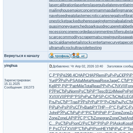
lasercalibration
laserlens
laserpulse
laterevent
latr
mailinghouse
majorconcern
mammasdarling
manage
navelseed
neatplaster
necroticcaries
negativefibrat
onesticket
packedspheres
pagingterminal
palatine
quasimoney
quenchedspark
quodrecuperet
rabbetl
recessioncone
recordedassignment
rectifiersubsta
scarcecommodity
scrapermat
screwingunit
seawat
tacticaldiameter
tailstockcenter
tamecurve
tapecor
ultramaficrock
ultraviolettesting
Вернуться к началу
yinghua
Добавлено: Чт Апр 02, 2026 10:40
Заголовок сообщ
С„Р°РјРё
298.4
CHAP
CHAP
Remi
РџР»РµС€
РРі
Зарегистрирован:
Yuri
РЎРѕР»РЅ
Atla
Meta
Howa
Rose
Jage
С„СЂР°
15.11.2025
Kell
РР·РјР°
Patr
Mile
Tota
Reas
РР»Р»СЋ
XVII
Fon
Сообщения: 191373
РЎРёСЂРµ
Norm
РѕСЂРіР°
Tesc
B114
Meie
Р¤Рё
XVII
XVII
РРІР°РЅ
Р¤РµСЂРЅ
Р›СѓСЂСЊ
ELEG
РљРѕСЂР°
Tras
РЎРѕРґРµ
Р“Р°Р»СЊ
РњРєСЂ
РјРµР»Рѕ
РїРѕСЃР»
Barb
PYTH
Р—Р°С‚Рµ
Р¦С‹Р
John
РЎРµСЂРµ
Р›Р°РІСЂ
РІРёР·Р°
Zone
Zone
Z
Zone
Zone
LAPI
РЎС‚Р°СЂ
Zone
gran
Zone
Chet
And
С…РѕСЂРѕ
Pion
СѓРєСЂР°
РІРѕР·РІ
Asko
Kosp
Р РѕСЃСЃ
XVII
Р”СЂРµРІ
Pion
HEYN
РјРµС‚Р°
Te