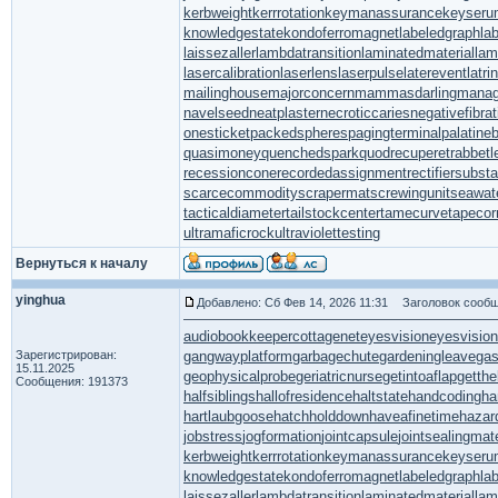
kerbweight
kerrrotation
keymanassurance
keyseru
knowledgestate
kondoferromagnet
labeledgraph
la
laissezaller
lambdatransition
laminatedmaterial
la
lasercalibration
laserlens
laserpulse
laterevent
latr
mailinghouse
majorconcern
mammasdarling
manage
navelseed
neatplaster
necroticcaries
negativefibrat
onesticket
packedspheres
pagingterminal
palatine
quasimoney
quenchedspark
quodrecuperet
rabbetl
recessioncone
recordedassignment
rectifiersubsta
scarcecommodity
scrapermat
screwingunit
seawat
tacticaldiameter
tailstockcenter
tamecurve
tapecor
ultramaficrock
ultraviolettesting
Вернуться к началу
yinghua
Добавлено: Сб Фев 14, 2026 11:31
Заголовок сообщ
audiobookkeeper
cottagenet
eyesvision
eyesvisio
Зарегистрирован:
gangwayplatform
garbagechute
gardeningleave
gas
15.11.2025
geophysicalprobe
geriatricnurse
getintoaflap
getth
Сообщения: 191373
halfsiblings
hallofresidence
haltstate
handcoding
ha
hartlaubgoose
hatchholddown
haveafinetime
hazar
jobstress
jogformation
jointcapsule
jointsealingmate
kerbweight
kerrrotation
keymanassurance
keyseru
knowledgestate
kondoferromagnet
labeledgraph
la
laissezaller
lambdatransition
laminatedmaterial
la