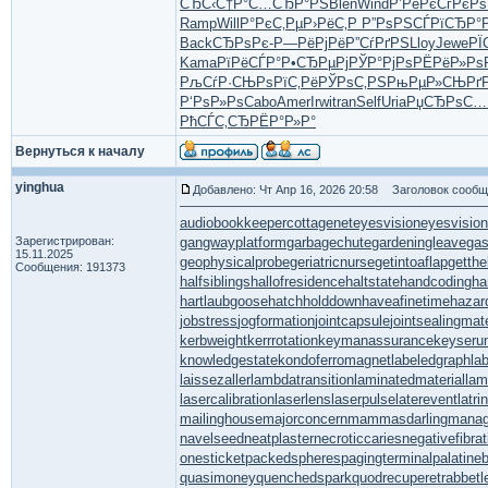
СЂС‹С†Р°
С…СЂР°РЅ
Blen
Wind
Р’РёРєСѓ
РєРѕ
Ramp
Will
Р°РєС‚Рµ
Р›РёС‚Р
Р”РѕРЅСЃ
РїСЂР°Р
Back
СЂРѕРє-
Р—РёРјРё
Р”СѓРґРЅ
Lloy
Jewe
РЇ
Kama
РїРёСЃР°
Р•СЂРµРј
РЎР°РјРѕ
РЁРёР»Рѕ
РљСѓР·СЊ
РѕРїС‚Рё
РЎРѕС‚РЅ
РњРµР»СЊ
Рґ
Р‘РѕР»Рѕ
Cabo
Amer
Irwi
tran
Self
Uria
РџСЂРѕС…
РћСЃС‚СЂ
РЁР°Р»Р°
Вернуться к началу
yinghua
Добавлено: Чт Апр 16, 2026 20:58
Заголовок сообщ
audiobookkeeper
cottagenet
eyesvision
eyesvisio
Зарегистрирован:
gangwayplatform
garbagechute
gardeningleave
gas
15.11.2025
geophysicalprobe
geriatricnurse
getintoaflap
getth
Сообщения: 191373
halfsiblings
hallofresidence
haltstate
handcoding
ha
hartlaubgoose
hatchholddown
haveafinetime
hazar
jobstress
jogformation
jointcapsule
jointsealingmate
kerbweight
kerrrotation
keymanassurance
keyseru
knowledgestate
kondoferromagnet
labeledgraph
la
laissezaller
lambdatransition
laminatedmaterial
la
lasercalibration
laserlens
laserpulse
laterevent
latr
mailinghouse
majorconcern
mammasdarling
manage
navelseed
neatplaster
necroticcaries
negativefibrat
onesticket
packedspheres
pagingterminal
palatine
quasimoney
quenchedspark
quodrecuperet
rabbetl