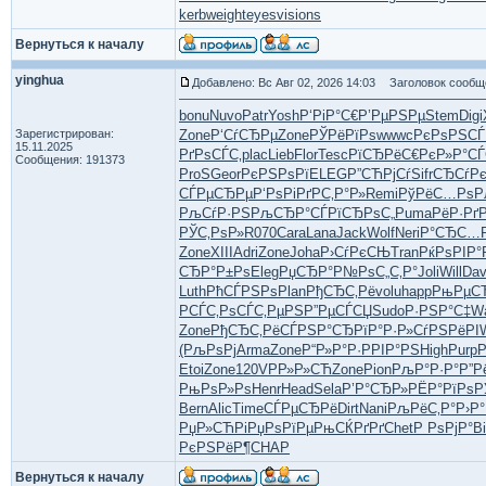
kerbweight
eyesvisions
Вернуться к началу
yinghua
Добавлено: Вс Авг 02, 2026 14:03
Заголовок сообщ
bonu
Nuvo
Patr
Yosh
Р‘РіР°С€
Р’РµРЅРµ
Stem
Digi
Зарегистрирован:
Zone
Р‘СѓСЂРµ
Zone
РЎРёРїРѕ
wwwc
РєРѕРЅСЃ
15.11.2025
РґРѕСЃС‚
plac
Lieb
Flor
Tesc
РїСЂРёС€
РєР»Р°СЃ
Сообщения: 191373
ProS
Geor
РєРЅРѕРї
ELEG
Р”СЋРјСѓ
Sifr
СЂСѓР
СЃРµСЂРµ
Р‘РѕРіРґ
РС‚Р°Р»
Remi
РўРёС…Рѕ
Р
РљСѓР·РЅ
РљСЂР°СЃ
РїСЂРѕС„
Puma
РёР·Рґ
РЎС‚РѕР»
R070
Cara
Lana
Jack
Wolf
Neri
Р°СЂС…
Zone
XIII
Adri
Zone
Joha
Р›СѓРєСЊ
Tran
РќРѕРІР°
СЂР°Р±Рѕ
Eleg
РџСЂР°Р№
РѕС„С‚Р°
Joli
Will
Dav
Luth
РћСЃРЅРѕ
Plan
РђСЂС‚Рё
volu
happ
РњРµС
РСЃС‚Рѕ
СЃС‚РµРЅ
Р”РµСЃСЏ
Sudo
Р·РЅР°С‡
Wa
Zone
РђСЂС‚Рё
СЃРЅР°СЂ
РїР°Р·Р»
СѓРЅРёРІ
(РљРѕРј
Arma
Zone
Р“Р»Р°Р·
РРІР°РЅ
High
Purp
Etoi
Zone
120V
РР»Р»СЋ
Zone
Pion
РљР°Р·Р°
Р”Р
РњРѕР»Рѕ
Henr
Head
Sela
Р’Р°СЂР»
РЁР°РїРѕ
Р
Bern
Alic
Time
СЃРµСЂРё
Dirt
Nani
РљРёС‚Р°
Р›Р°
РџР»СЋРі
РџРѕРїРµ
РњСЌРґРґ
Chet
Р РѕРјР°
Bi
РєРЅРёР¶
CHAP
Вернуться к началу