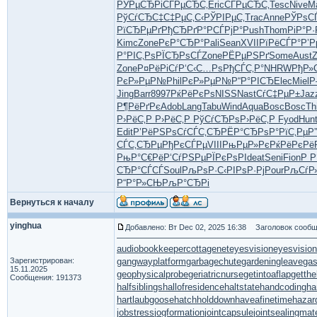
РЎРµСЂРі
СЃРµСЂС‚
Eric
СЃРµСЂС‚
Tesc
Nive
Ma
РўСѓСЂС‡
С‡РµС‚С‹
РЎРІРµС‚
Trac
Anne
РЎРѕС
РїСЂРµРґ
РђСЂРґР°
РСЃРјР°
Push
Thom
РіР°Р·
Kimc
Zone
РєР°СЂР°
Pali
Sean
XVII
РїРёСЃР°
Р’Р
Р°РІС‚Рѕ
РЇСЂРѕСЃ
Zone
РЁРµРЅРґ
Some
Aust
Zone
Р¤РёРіСѓ
Р‘С‹С…Рѕ
РђСЃС‚Р°
NHRW
РђР»
РєР»РµР№
Phil
РєР»РµР№
Р“Р°РІСЂ
Elec
Miel
Р
Jing
Barr
8997
РќРёРєРѕ
NISS
Nast
СѓС‡РµР±
Jaz
Р¶РёРґРє
Adob
Lang
Tabu
Wind
Aqua
Bosc
Bosc
Th
Р›РёС‚Р
Р›РёС‚Р
РўСѓСЂРѕ
Р›РёС‚Р
Fyod
Hun
Edit
Р’РёРЅРѕ
СѓСЃС‚СЂ
РЁР°СЂРѕ
Р°РїС‚Рµ
Р
СЃС‚СЂРµ
РђРєСЃРµ
VIII
РњРµР»Рє
РќРёРєРё
РњР°С€Рё
Р‘СѓРЅРµ
РЇРєРѕРІ
deat
Seni
Fion
Р Р
СЂР°СЃСЃ
Soul
РљРѕР·С‹
РІРѕР·Рј
Pour
РљСѓР
Р“Р°Р»СЊ
РљР°СЂРі
Вернуться к началу
yinghua
Добавлено: Вт Dec 02, 2025 16:38
Заголовок сообщ
audiobookkeeper
cottagenet
eyesvision
eyesvisio
Зарегистрирован:
gangwayplatform
garbagechute
gardeningleave
gas
15.11.2025
geophysicalprobe
geriatricnurse
getintoaflap
getth
Сообщения: 191373
halfsiblings
hallofresidence
haltstate
handcoding
ha
hartlaubgoose
hatchholddown
haveafinetime
hazar
jobstress
jogformation
jointcapsule
jointsealingmate