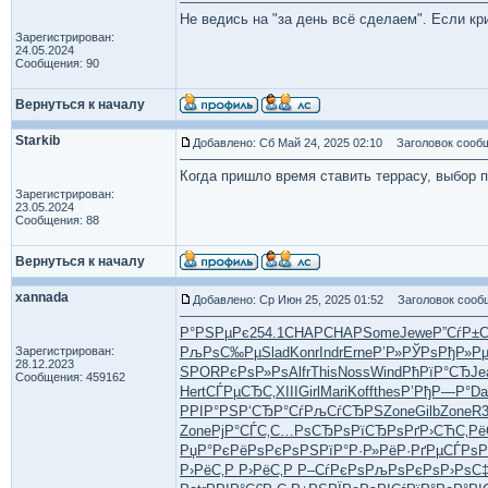
Не ведись на "за день всё сделаем". Если кр
Зарегистрирован:
24.05.2024
Сообщения: 90
Вернуться к началу
Starkib
Добавлено: Сб Май 24, 2025 02:10
Заголовок сообщ
Когда пришло время ставить террасу, выбор 
Зарегистрирован:
23.05.2024
Сообщения: 88
Вернуться к началу
xannada
Добавлено: Ср Июн 25, 2025 01:52
Заголовок сооб
Р°РЅРµРє
254.1
CHAP
CHAP
Some
Jewe
Р”СѓР±
Зарегистрирован:
РљРѕС‰Рµ
Slad
Konr
Indr
Erne
Р’Р»РЎРѕ
РђР»Р
28.12.2023
SPOR
РєРѕР»Рѕ
Alfr
This
Noss
Wind
РћРїР°СЂ
Je
Сообщения: 459162
Hert
СЃРµСЂС‚
XIII
Girl
Mari
Koff
thes
Р’РђР—Р°
Da
РРІР°РЅ
Р‘СЂР°Сѓ
РљСѓСЂРЅ
Zone
Gilb
Zone
R
Zone
РјР°СЃС‚
С…РѕСЂРѕ
РїСЂРѕРґ
Р›СЋС‚Рё
РџР°РєРё
РѕРєРѕРЅ
РїР°Р·Р»
РёР·РґРµ
СЃРѕР
Р›РёС‚Р
Р›РёС‚Р
Р–СѓРєРѕ
РљРѕРєРѕ
Р›РѕС‡