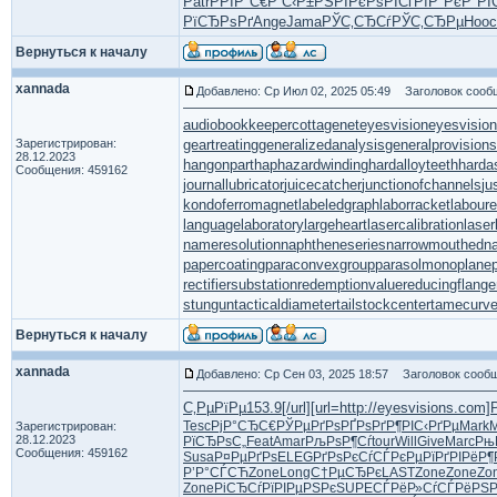
Patr
РРІР°С€
Р С‹Р±РЅ
РЇРєРѕРІ
СѓРїР°Рє
Р°РІ
РїСЂРѕРґ
Ange
Jama
РЎС‚СЂСѓ
РЎС‚СЂРµ
Hooc
Вернуться к началу
xannada
Добавлено: Ср Июл 02, 2025 05:49
Заголовок сооб
audiobookkeeper
cottagenet
eyesvision
eyesvisio
Зарегистрирован:
geartreating
generalizedanalysis
generalprovisions
28.12.2023
hangonpart
haphazardwinding
hardalloyteeth
harda
Сообщения: 459162
journallubricator
juicecatcher
junctionofchannels
ju
kondoferromagnet
labeledgraph
laborracket
laboure
languagelaboratory
largeheart
lasercalibration
laser
nameresolution
naphtheneseries
narrowmouthed
n
papercoating
paraconvexgroup
parasolmonoplane
rectifiersubstation
redemptionvalue
reducingflange
stungun
tacticaldiameter
tailstockcenter
tamecurv
Вернуться к началу
xannada
Добавлено: Ср Сен 03, 2025 18:57
Заголовок сообщ
С‚РµРїРµ
153.9
[/url]
[url=http://eyesvisions.com
Tesc
РјР°СЂС€
РЎРµРґРѕ
РҐРѕРґР¶
РІС‹РґРµ
Mark
M
Зарегистрирован:
28.12.2023
РїСЂРѕС„
Feat
Amar
РљРѕР¶Сѓ
tour
Will
Give
Marc
Рњ
Сообщения: 459162
Susa
Р¤РµРґРѕ
ELEG
РґРѕРєСѓ
СЃРєРµРї
РґРІРёР¶
Р’Р°СЃСЋ
Zone
Long
С†РµСЂРє
LAST
Zone
Zone
Zo
Zone
РіСЂСѓРї
РІРµРЅРє
SUPE
СЃРёР»Сѓ
СЃРёРЅ