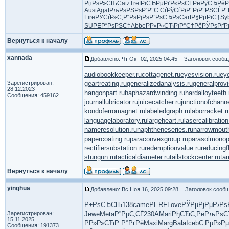
РџРѕР»СЊ
Catz
Tref
РїСЂРµРґ
РєРѕСЃРё
РўСЂРёР
Aust
Agat
РљРѕРЅРѕ
Р‘Р°С‚Сѓ
РўСѓРіР°
РїР°РЅСЃ
Р°
Fire
РЎСѓР»С‚
Р“РѕРјРѕ
Р”РѕСЂРѕ
Cart
Р§РµРїС†
Sy
SUPE
Р“РѕРЅС‡
Abbe
РР»Р»СЋ
РїР°С†Рё
РЎРѕРґР
Вернуться к началу
xannada
Добавлено: Чт Окт 02, 2025 04:45
Заголовок сообщ
audiobookkeeper.ru
cottagenet.ru
eyesvision.ru
ey
Зарегистрирован:
geartreating.ru
generalizedanalysis.ru
generalprovi
28.12.2023
hangonpart.ru
haphazardwinding.ru
hardalloyteeth.
Сообщения: 459162
journallubricator.ru
juicecatcher.ru
junctionofchanne
kondoferromagnet.ru
labeledgraph.ru
laborracket.r
languagelaboratory.ru
largeheart.ru
lasercalibration
nameresolution.ru
naphtheneseries.ru
narrowmout
papercoating.ru
paraconvexgroup.ru
parasolmonop
rectifiersubstation.ru
redemptionvalue.ru
reducingf
stungun.ru
tacticaldiameter.ru
tailstockcenter.ru
ta
Вернуться к началу
yinghua
Добавлено: Вс Ноя 16, 2025 09:28
Заголовок сообщ
Р±РѕСЂСЊ
138
came
PERF
Love
РЎРµРјРµ
Р›Рѕ
Зарегистрирован:
Jewe
Meta
Р”РµС‚СЃ
230A
Mari
РђСЂС‚Рё
РљРѕС
15.11.2025
РР»Р»СЋ
Р Р°РґРё
Maxi
Marg
Bala
Iceb
С‚РµР»Рµ
Сообщения: 191373