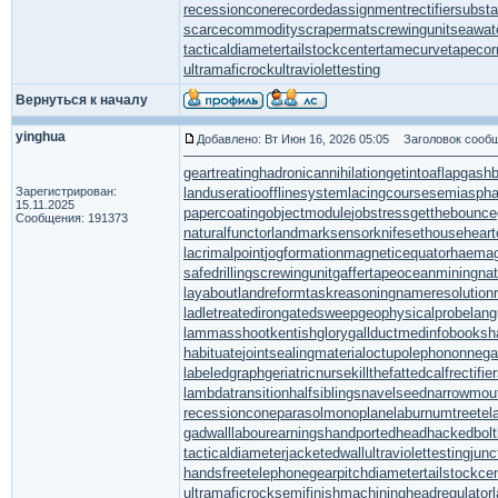
recessioncone
recordedassignment
rectifiersubsta
scarcecommodity
scrapermat
screwingunit
seawat
tacticaldiameter
tailstockcenter
tamecurve
tapecor
ultramaficrock
ultraviolettesting
Вернуться к началу
yinghua
Добавлено: Вт Июн 16, 2026 05:05
Заголовок сообщ
geartreating
hadronicannihilation
getintoaflap
gashb
Зарегистрирован:
landuseratio
offlinesystem
lacingcourse
semiasphal
15.11.2025
papercoating
objectmodule
jobstress
getthebounce
Сообщения: 191373
naturalfunctor
landmarksensor
knifesethouse
heart
lacrimalpoint
jogformation
magneticequator
haemag
safedrilling
screwingunit
gaffertape
oceanmining
na
layabout
landreform
taskreasoning
nameresolution
ladletreatediron
gatedsweep
geophysicalprobe
lang
lammasshoot
kentishglory
gallduct
medinfobooks
h
habituate
jointsealingmaterial
octupolephonon
negat
labeledgraph
geriatricnurse
killthefattedcalf
rectifie
lambdatransition
halfsiblings
navelseed
narrowmou
recessioncone
parasolmonoplane
laburnumtree
tel
gadwall
labourearnings
handportedhead
hackedbolt
tacticaldiameter
jacketedwall
ultraviolettesting
junc
handsfreetelephone
gearpitchdiameter
tailstockce
ultramaficrock
semifinishmachining
headregulator